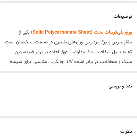
عرض
2.05 متر
توضیحات
تخفیف
شامل خرید های عمده می گردد
ورق پلی‌کربنات تخت (Solid Polycarbonate Sheet)
یکی از
موجودی انبار
در خصوص کسری موجودی با واحد فروش تماس
مقاوم‌ترین و پرکاربردترین ورق‌های پلیمری در صنعت ساختمان است
حاصل فرمایید
که به دلیل شفافیت بالا، مقاومت فوق‌العاده در برابر ضربه، وزن
سبک و محافظت در برابر اشعه UV، جایگزین مناسبی برای شیشه
در بسیاری از پروژه‌ها محسوب می‌شود. این ورق‌ها علاوه بر زیبایی
ظاهری، ایمنی بیشتری نسبت به شیشه دارند و در صورت وارد شدن
نقد و بررسی
ضربه، به‌راحتی نمی‌شکنند.
امروزه ورق‌های پلی‌کربنات تخت در ساخت نورگیر، سقف پارکینگ،
آلاچیق، پاسیو، گلخانه، استخر، پارتیشن، سایبان، مراکز تجاری،
ساختمان‌های اداری و بسیاری از پروژه‌های معماری مورد استفاده قرار
می‌گیرند. ترکیب مقاومت بالا و عبور مناسب نور باعث شده است
نظرات