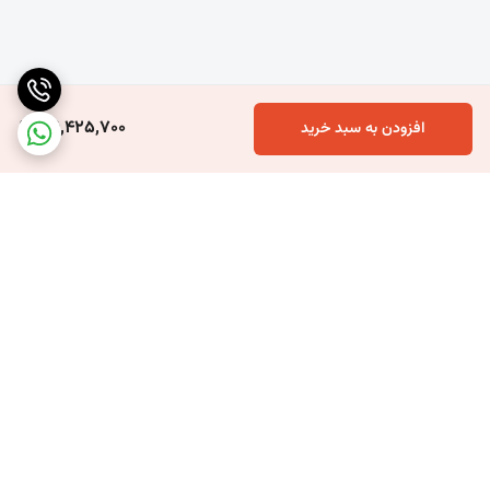
مقاومت در برابر شرایط جوی
بارندگی، تگرگ، باد، گرما و سرمای شدید تأثیر کمی بر کیفیت این
ورق‌ها دارند و در صورت اجرای صحیح، دوام بالایی خواهند داشت.
عایق مناسب
36,425,700
افزودن به سبد خرید
پلی‌کربنات تا حدی به کاهش انتقال حرارت و صدا کمک می‌کند و
می‌تواند باعث بهبود آسایش محیط شود.
نصب آسان
این ورق‌ها به‌راحتی برش داده می‌شوند و با استفاده از
پروفیل‌ها
و
اتصالات مناسب، نصب سریع و مطمئنی دارند.
قابلیت استفاده در رنگ‌های مختلف
برگشت به بالا
ورق پلی‌کربنات تخت در رنگ‌های متنوع مانند شفاف، دودی، برنز،
آبی، سبز و شیری تولید می‌شود و امکان هماهنگی با طراحی پروژه را
فراهم می‌کند.
کاربردهای ورق پلی‌کربنات تخت