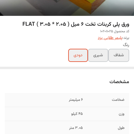
ورق پلی کربنات تخت 6 میل ( 2.05 * 3.05 ) FLAT
کد محصول 102011025
برند:
پلیمر طلایی یزد
رنگ
شفاف
شیری
دودی
مشخصات
ضخامت
6 میلیمتر
وزن
45 کیلو
طول
3.05 متر