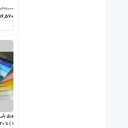
5,481,000
16,570
( 1 تا 20 ورق )