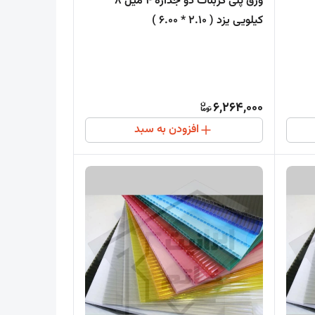
ورق پلی کربنات دو جداره 4 میل 8
کیلویی یزد ( 2.10 * 6.00 )
6,264,000
افزودن به سبد