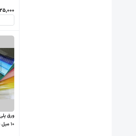
625,000
10 میل پلیمرکاوه ( 1 تا 20 ورق )