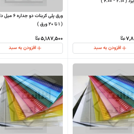
2 * 6.00 )
ورق پلی کربنات دو جدا
( 1 تا 20 ورق )
5,187,500
7,8
افزودن به سبد
افزودن به سبد