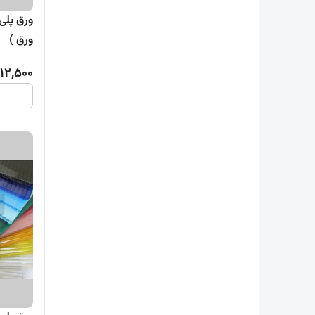
ورق )
312,500