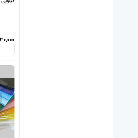
کیلویی یزد ( .10
30,000