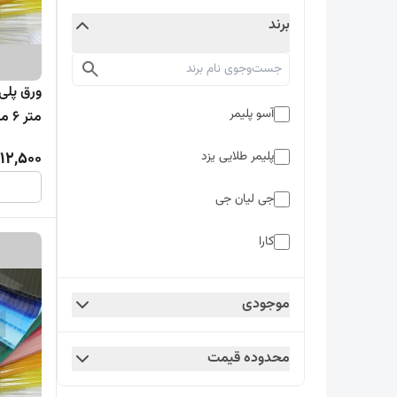
برند
آسو پلیمر
متر 6 میل پلاتینیوم ( 1 تا 20 ورق )
12,500
پلیمر طلایی یزد
جی لیان جی
کارا
موجودی
محدوده قیمت