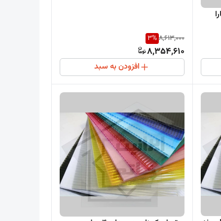
بالا )
دو جداره 5 میل کارا
3
%
8,613,000
8,354,610
افزودن به سبد