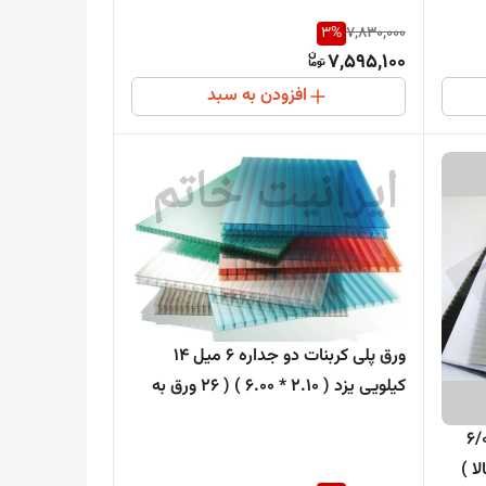
3
%
7,830,000
7,595,100
افزودن به سبد
ورق پلی کربنات دو جداره 6 میل 14
کیلویی یزد ( 2.10 * 6.00 ) ( 26 ورق به
بالا )
ت دو جداره 2/10 * 6/00