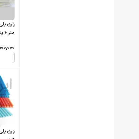
متر 6 پلیمر کاوه ( 1 تا 20 ورق )
500,000