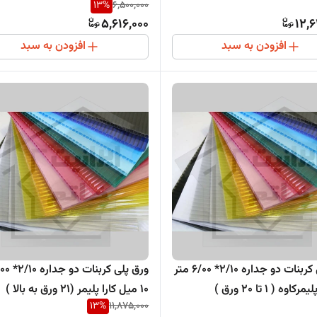
13
%
6,500,000
5,616,000
12,
افزودن به سبد
افزودن به سبد
ورق پلی کربنات دو جداره 2/10* 6/00 متر
10 میل کارا پلیمر (21 ورق به بالا )
13
%
11,875,000