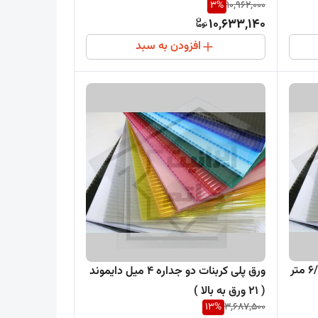
3
%
10,962,000
10,633,140
افزودن به سبد
ورق پلی کربنات دو جداره 2/10* 6/00 متر
ورق پلی کربنات دو جداره 4 میل دایموند
( 21 ورق به بالا )
13
%
3,687,500