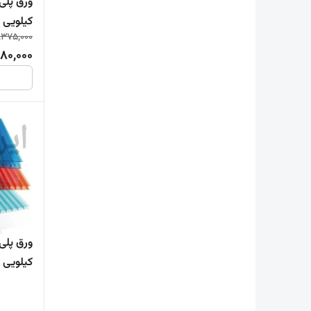
کیلویی پلاتینیوم
,375,000
80,000
کیلویی یزد ( 2.10 * 6.00 