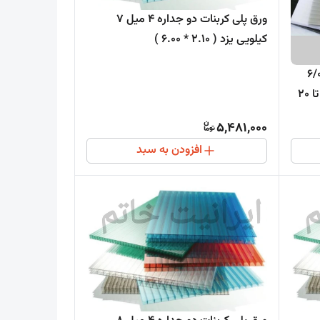
ورق پلی کربنات دو جداره 4 میل 7
کیلویی یزد ( 2.10 * 6.00 )
ت دو جداره 2/10 * 6/00
متر 6 میل 11 کیلویی پلیمر کاوه ( 1 تا 20
5,481,000
افزودن به سبد