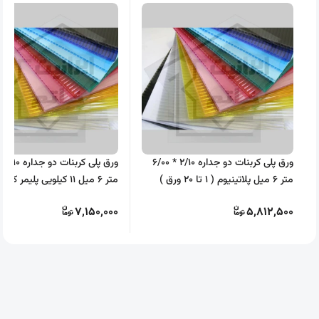
ورق پلی کربنات دو جداره 2/10 * 6/00
متر 6 میل پلاتینیوم ( 1 تا 20 ورق )
ورق )
7,150,000
5,812,500