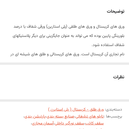
عرض
1/20 متر
توضیحات
موجودی انبار
در خصوص کسری موجودی با واحد فروش تماس
حاصل فرمایید
ورق های کریستال و ورق های طلقی (پلی استارین) ورقی شفاف با درصد
بلورینگی پایین بوده که می تواند به عنوان جایگزینی برای دیگر پلاستیکهای
شفاف استفاده شود.
نام تجاری آن کریستال است. ورق های کریستالی و طلق های شیشه ای در
ساختمان سازی در تزیینات داخلی ساختمان و دکوراسیون در صنایع تزیینی
کاربرد دارد.
نظرات
ورق های شفاف، ورق های مات، ورق های ابری، موج دار و ورق های یخی و
در تنوع رنگ های مختلف آبی، سبز، زرد،قرمز، مشکی، سفید، بنفش و غیره
تولید می شود.
ابعاد :
دسته‌بندی
:
ورق طلق - کریستال ( پلی استایرن )
برچسب‌ها :
تابلو های تبلیغاتی
،
صنایع بسته بندی
،
پارتیشن بندی
،
ضخامت
2-8 mm
سقف کاذب
،
سقف نورگیر داخلی
،
آسمان مجازی
،