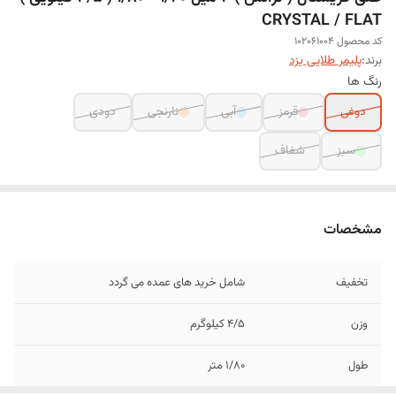
CRYSTAL / FLAT
کد محصول 102061004
برند:
پلیمر طلایی یزد
رنگ ها
دوغی
قرمز
آبی
نارنجی
دودی
سبز
شفاف
مشخصات
تخفیف
شامل خرید های عمده می گردد
وزن
4/5 کیلوگرم
طول
1/80 متر