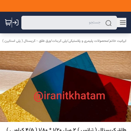
ایرانیت خاتم
/
محصولات پلیمری و پلاستیکی
/
پلی کربنات
/
ورق طلق - کریستال ( پلی استایرن )
طلق کریستال ( ترانس ) 2 میل 1/20 * 1/80 ( 4/5 کیلویی )