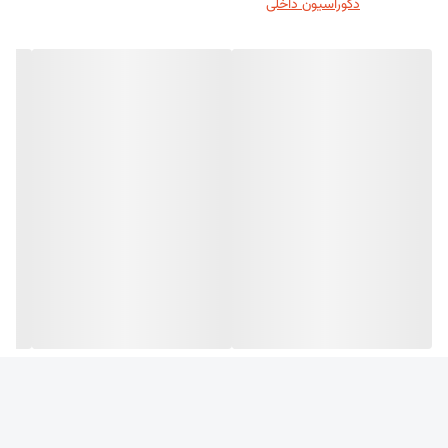
ابعاد استاندارد
120*180 cm
دکوراسیون داخلی
رنگ
در رنگ های متنوع و مختلف
کاربرد ورق های کریستال و طلق های شیشه ای
سقف کاذب
صنایع بسته بندی
دکوراسیون داخلی
پارتیشن بندی
سازه های مسکونی
آسمان مجازی
تابلوهای تبلیغاتی
مشخصات فنی ورق های کریستال و طلق های شیشه ای
پارامتر
استاندارد
واحد
مقدار
3
دانسیته
ASTM D792
g/cm
1.04
جذب آب
ASTM D570
—
0.1