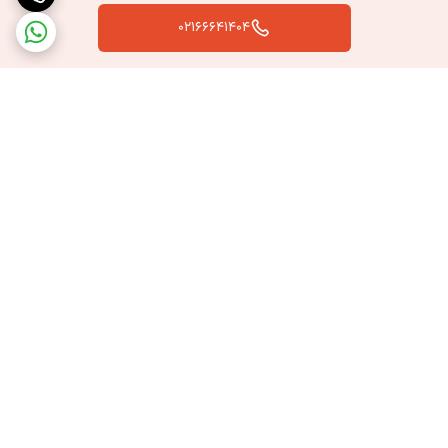
02166641404
برگشت به بالا
ارسال سریع به سراسر کشور
پشتیبانی بعد از خرید