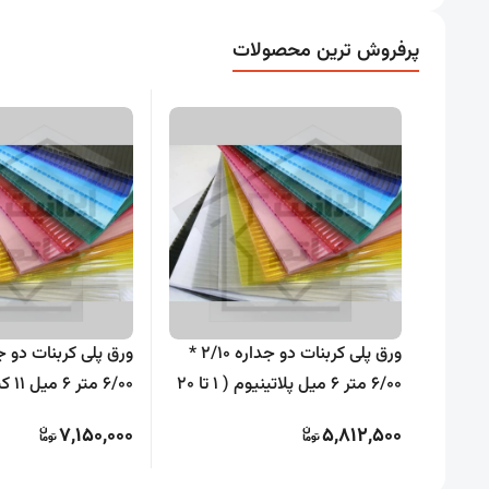
پرفروش ترین محصولات
ورق پلی کربنات دو جداره 2/10 *
6/00 متر 6 میل پلاتینیوم ( 1 تا 20
6/00 
ورق )
کاوه ( 1 تا 20 ورق )
7,150,000
5,812,500