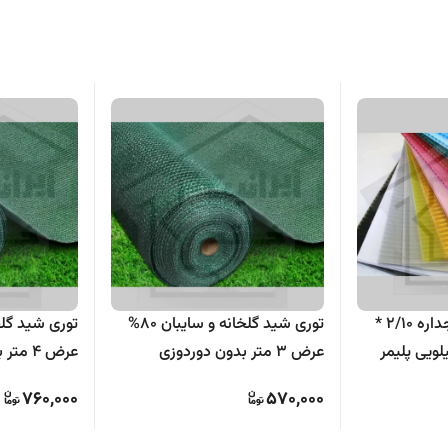
ورق پلی کربنات دو جداره 2/10 *
توری شید گلخانه و سایبان 80%
متر 6 میل 11 کیلویی پلیمر
عرض 3 متر بدون دوردوزی
عرض 4 متر بدون دوردوزی
760,000
570,000