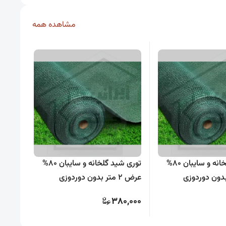
مشاهده همه
توری شید گلخانه و سایبان 80%
توری شید گلخانه و سایبان 80%
کلیپس
عرض 2 متر بدون دوردوزی
5,000
380,000