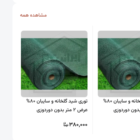
مشاهده همه
توری شید گلخانه و سایبان 80%
توری شید گلخانه و سایبان 80%
کلیپس
عرض 2 متر بدون دوردوزی
5,000
380,000