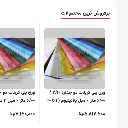
پرفروش ترین محصولات
ورق پلی کربنات دو جداره 2/10 *
6/00 متر 6 میل پلاتینیوم ( 1 تا 20
6/00 
ورق )
کاوه ( 1 تا 20 ورق )
7,150,000
5,812,500