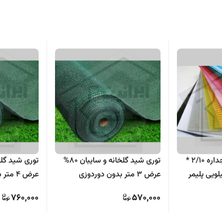
ورق پلی کربنات دو جداره 2/10 *
توری شید گلخانه و سایبان 80%
متر 6 میل 11 کیلویی پلیمر
عرض 3 متر بدون دوردوزی
عرض 4 متر بدون دوردوزی
760,000
570,000