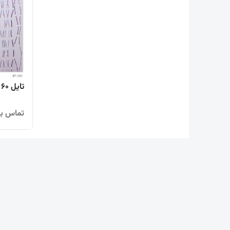
تایل 60 * 60 PVC چاپی ( هات استمپ )
تماس بگ