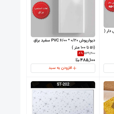
PVC 6/ روکش دار (
دیوارپوش PVC 6/00 * 0/20 سفید براق
(51 تا 100 متر )
8
%
529,200
485,100
افزودن به سبد