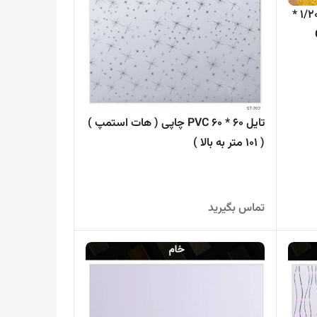
طلق کریستال ( ترانس ) 1/3 میل 1/20 *
/
تایل 60 * 60 PVC چاپی ( هات استمپ )
( 101 متر به بالا )
تماس بگیرید