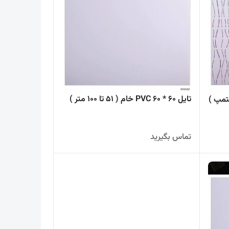
تایل 60 * 60 PVC خام ( 51 تا 100 متر )
ت استمپ )
تماس بگیرید