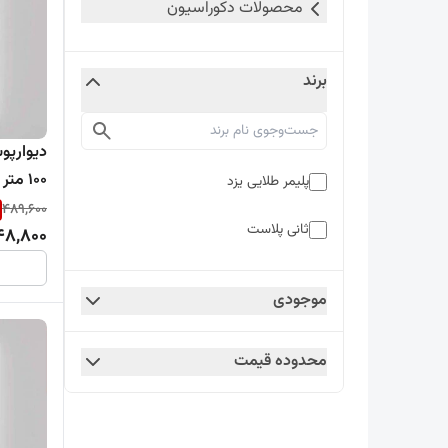
محصولات دکوراسیون
برند
100 متر )
پلیمر طلایی یزد
489,600
ثانی پلاست
48,800
موجودی
محدوده قیمت