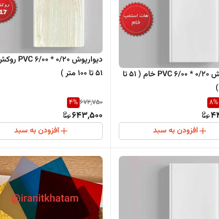
دیوارپوش 00 * 0/20
51 تا 100 متر )
دیوارپوش PVC 6/00 * 0/20 خام ( 51 تا
4
%
672,750
8
%
643,500
4
افزودن به سبد
افزودن به سبد