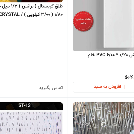
1/80 ( 3/00 کیلویی ) CRYSTAL 
FLAT
PVC  خام
4
افزودن به سبد
تماس بگیرید