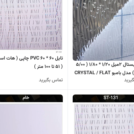
تایل 60 * 60 PVC چاپی ( ها
طلق کریستال 2میل 1/20 * 1/80 ( 5/00
( 51 تا 100 متر )
بامبو CRYSTAL / FLAT
یرید
تماس بگیرید