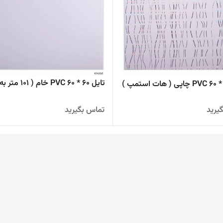
تایل 60 * 60 PVC خام ( 101 متر به بالا )
یرید
تماس بگیرید