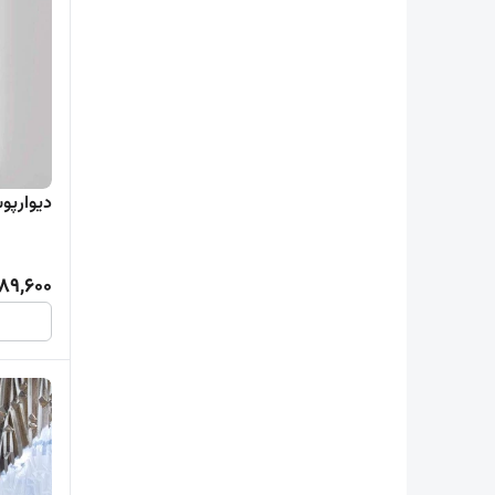
دیوارپوش 6/00 * 0/20
89,600