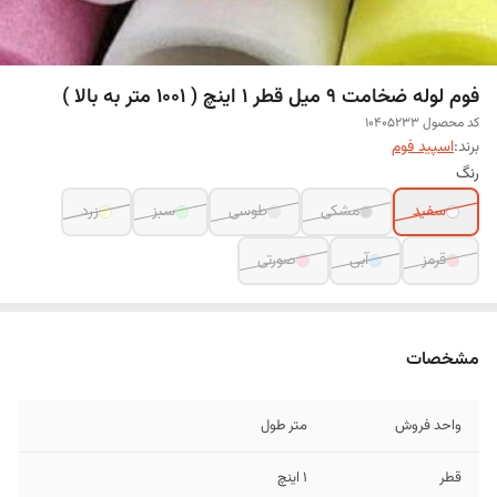
فوم لوله ضخامت 9 میل قطر 1 اینچ ( 1001 متر به بالا )
کد محصول 10405233
برند:
اسپید فوم
رنگ
سفید
مشکی
طوسی
سبز
زرد
قرمز
آبی
صورتی
مشخصات
واحد فروش
متر طول
قطر
1 اینچ