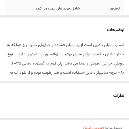
تخفیف
شامل خرید های عمده می گردد
ضخامت
9 میل
توضیحات
طول
2 متر
فوم پلی اتیلن ترکیبی است از پلی اتیلن فشرده و حبابهای بسیار ریز هوا که ​به
خاطر داشتن خاصیت تراکم سلول بهترین ایزولاسیون و عالیترین عایق از نوع
برودتی، حرارتی، رطوبتی و صدا می باشد. پلی فوم در گسترده دمایی 35- تا
80+ درجه سانتیگراد قابل استفاده ​است و ضد رطوبت بوده و از نفوذ آب به
داخل وسایل بسته بندی شده جلوگیری می کند، در مقابل عوامل مخرب و
خورنده شیمیایی مانند اکسیژن، اسیدهای رقیق و حلال ها مقاومت خوبی
نظرات
دارد.
پلی فوم اسفنجی است از پلی اتیلن که دارای خواص برتری نسبت به اسفنج
های معمولی می باشد و می تواند به عنوان پلاستیکی مقاوم در مقابل ضربه،
دسته‌بندی
:
فوم پلی اتیلن
حرارت، رطوبت و الکتریسیته مورد استفاده قرار گیرد. پلی فوم ماده ای است