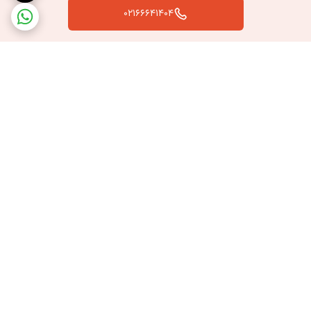
02166641404
برگشت به بالا
ارسال سریع به سراسر کشور
پشتیبانی بعد از خرید