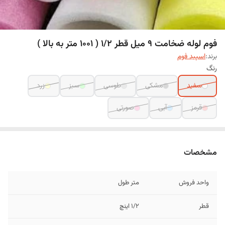
فوم لوله ضخامت 9 میل قطر 1/2 ( 1001 متر به بالا )
برند:
اسپید فوم
رنگ
سفید
مشکی
طوسی
سبز
زرد
قرمز
آبی
صورتی
مشخصات
واحد فروش
متر طول
قطر
1/2 اینچ