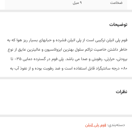
ضخامت
9 میل
طول
2 متر
توضیحات
تخفیف
شامل خرید های عمده می گردد
فوم پلی اتیلن ترکیبی است از پلی اتیلن فشرده و حبابهای بسیار ریز هوا که ​به
خاطر داشتن خاصیت تراکم سلول بهترین ایزولاسیون و عالیترین عایق از نوع
برودتی، حرارتی، رطوبتی و صدا می باشد. پلی فوم در گسترده دمایی 35- تا
80+ درجه سانتیگراد قابل استفاده ​است و ضد رطوبت بوده و از نفوذ آب به
داخل وسایل بسته بندی شده جلوگیری می کند، در مقابل عوامل مخرب و
خورنده شیمیایی مانند اکسیژن، اسیدهای رقیق و حلال ها مقاومت خوبی
نظرات
دارد.
پلی فوم اسفنجی است از پلی اتیلن که دارای خواص برتری نسبت به اسفنج
های معمولی می باشد و می تواند به عنوان پلاستیکی مقاوم در مقابل ضربه،
دسته‌بندی
:
فوم پلی اتیلن
حرارت، رطوبت و الکتریسیته مورد استفاده قرار گیرد. پلی فوم ماده ای است