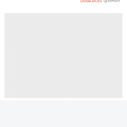
دسته‌بندی
:
UPVC سایبان
جنس UPVC با کیفیت بالا
ضدزنگ، ضدخوردگی و مقاوم در برابر رطوبت و نور خورشید
مقاوم در برابر اشعه UV و حرارت خورشید
محافظت از فضای زیرین در برابر گرمای تابستان و تابش مستقیم نور
سبک و آسان برای نصب
کاهش هزینه حمل‌ونقل و اجرای سریع با کمترین نیرو
طول عمر بالا و بدون نیاز به نگهداری خاص
نیازی به رنگ‌آمیزی یا سرویس دوره‌ای ندارد
قابل شست‌وشو با آب و شوینده‌های معمولی