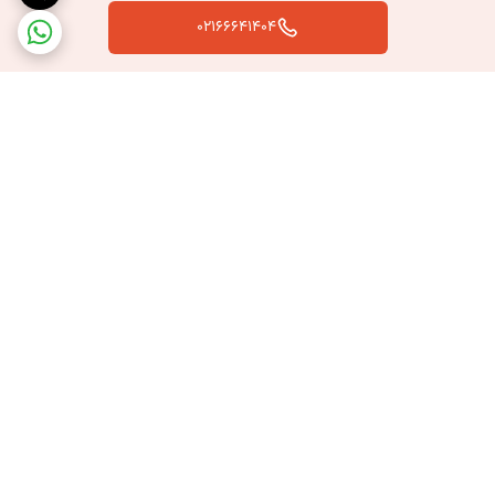
مناسب برای مناطق مرطوب، گرم، سرد و حتی بادخیز
02166641404
زیبایی ظاهری و تنوع رنگی
هماهنگ با انواع طراحی دکوراسیون بیرونی و ساختمان‌ها
نصب راحت روی انواع سازه فلزی یا چوبی
مناسب برای پروژه‌های جدید یا بازسازی
برگشت به بالا
---
اگر به‌دنبال پوششی با دوام، ظاهر زیبا و مقرون‌به‌صرفه برای فضای باز منزل یا
ارسال سریع به سراسر کشور
پشتیبانی بعد از خرید
محل کار خود هستید، ورق سایبان UPVC انتخابی مطمئن و کاربردی خواهد