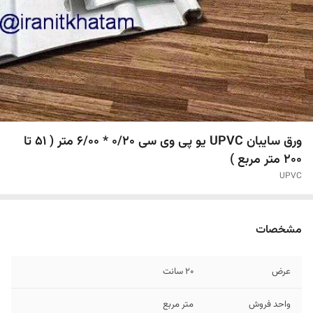
ورق سایبان UPVC یو پی وی سی 0/20 * 6/00 متر ( 51 تا
200 متر مربع )
UPVC
مشخصات
عرض
20 سانت
واحد فروش
متر مربع