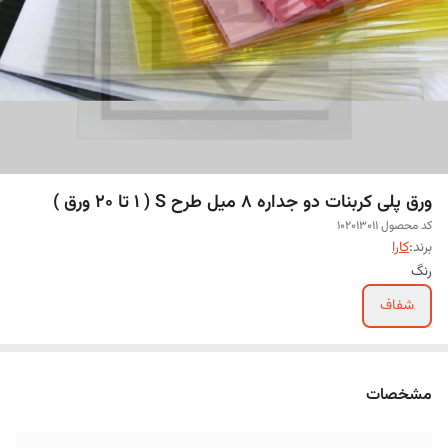
ورق پلی کربنات دو جداره 8 میل طرح S ( 1 تا 20 ورق )
کد محصول 102013011
برند:
کارا
رنگ
شفاف
مشخصات