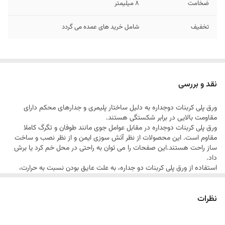
ضخامت
8 میلیمتر
تخفیف
شامل خرید های عمده می گردد
نقد و بررسی
ورق پلی کربنات دوجداره به دلیل ساختار پلیمری و جدارهای محکم دارای
مقاومت بالایی در برابر شكستگی هستند.
ورق پلی کربنات دوجداره در مقابل عوامل جوی مانند طوفان و تگرگ كاملا
مقاوم است. این محصولات از نظر آتش سوزی ایمن و از نظر نصب و ساخت
ساز راحت هستند.این صفحات را می توان به راحتی در محل خم كرد یا برش
داد.
استفاده از ورق پلی کربنات دو جداره، به علت عایق بودن نسبت به حرارت،
مصرف سوخت را به طور چشمگیری کاهش می دهد. همچنین این محصول
در مقابل ضربه نیز مقاومت بالایی دارد.
نظرات
ورق پلی کربنات دوجداره پلیمر طلایی، نسبت به آتش مقاوم است و آتش را به
سایر نقاط سازه سرایت نمی دهد. این ویژگی، علاوه بر بالا بردن ایمنی سازه،
هزینه تعمیر و خسارت وارد شده را نیز کاهش می دهد.