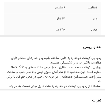
ضخامت
6میلیمتر
وزن
17 کیلو
عرض
2/10 متر
تخغیف
شامل خرید های عمده می گردد
نقد و بررسی
طول
6/00 متر
ورق پلی کربنات دوجداره به دلیل ساختار پلیمری و جدارهای محکم دارای
مقاومت بالایی در برابر شكستگی هستند.
ورق پلی کربنات دوجداره در مقابل عوامل جوی مانند طوفان و تگرگ كاملا
مقاوم است. این محصولات از نظر آتش سوزی ایمن و از نظر نصب و ساخت
ساز راحت هستند.این صفحات را می توان به راحتی در محل خم كرد یا برش
داد.
استفاده از ورق پلی کربنات دو جداره، به علت عایق بودن نسبت به حرارت،
مصرف سوخت را به طور چشمگیری کاهش می دهد. همچنین این محصول
در مقابل ضربه نیز مقاومت بالایی دارد.
نظرات
ورق پلی کربنات دوجداره پلیمر طلایی، نسبت به آتش مقاوم است و آتش را به