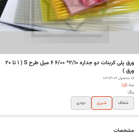
ورق پلی کربنات دو جداره 2/10* 6/00 6 میل طرح S ( 1 تا 20
ورق )
کد محصول 102013009
برند:
کارا
رنگ
شفاف
شیری
دودی
مشخصات