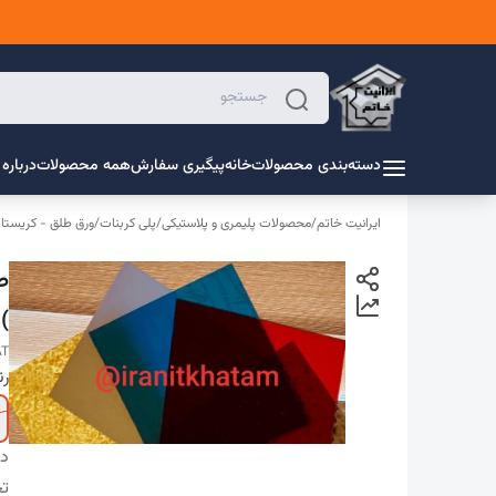
دسته‌بندی محصولات
خانه
پیگیری سفارش
همه محصولات
درباره 
ایرانیت خاتم
/
محصولات پلیمری و پلاستیکی
/
پلی کربنات
/
ورق طلق - کریستال
)
LAT
رن
دس
ت