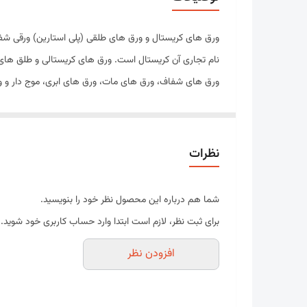
طول
ورق های کریستال و ورق های طلقی (پلی استارین) ورقی شفاف
نام تجاری آن کریستال است. ورق های کریستالی و طلق های 
ورق های شفاف، ورق های مات، ورق های ابری، موج دار و و
ابعاد :
ضخامت
2-8 mm
ابعاد استاندارد
120*180 cm
نظرات
رنگ
در رنگ های متنوع و مخت
کاربرد ورق های کریستال و طلق های شیشه ای
شما هم درباره این محصول نظر خود را بنویسید.
سقف کاذب
برای ثبت نظر، لازم است ابتدا وارد حساب کاربری خود شوید.
صنایع بسته بندی
افزودن نظر
دکوراسیون داخلی
پارتیشن بندی