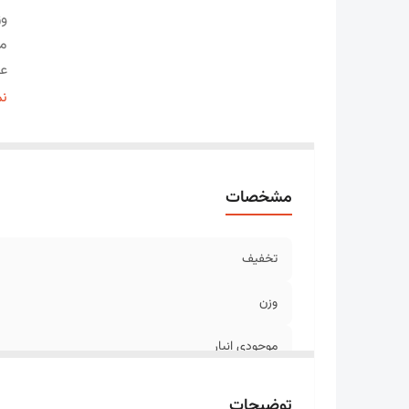
وز
مو
ع
ط
نم
مشخصات
تخفیف
وزن
موجودی انبار
عرض
توضیحات