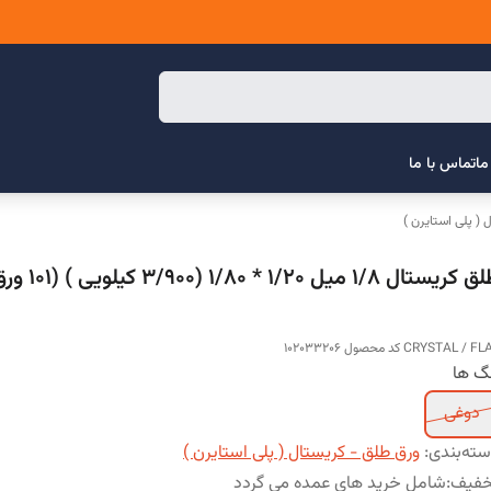
ما
تماس با ما
 ( پلی استایرن )
طلق کریستال 1/8 میل 
CRYSTAL / F کد محصول 102033206
گ ها
دوغی
ته‌بندی
:
ورق طلق - کریستال ( پلی استایرن )
خفیف
:
شامل خرید های عمده می گردد