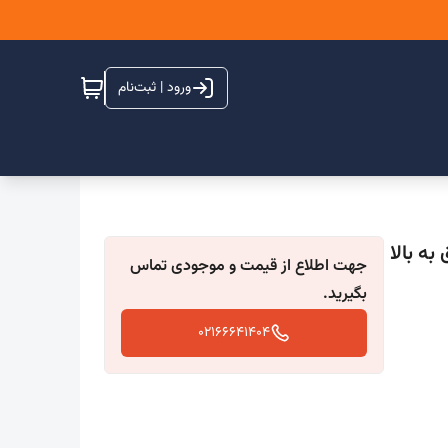
ورود | ثبت‌نام
1/20 * 1/80 (3/900 کیلویی ) (101 ورق به بالا
جهت اطلاع از قیمت و موجودی تماس
بگیرید.
02166641404