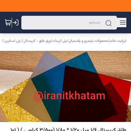
ایرانیت خاتم
/
محصولات پلیمری و پلاستیکی
/
پلی کربنات
/
ورق طلق - کریستال ( پلی استایرن )
طلق کریستال 1/6 میل 1/20 * 1/80 (3/500 کیلویی ) ( 101