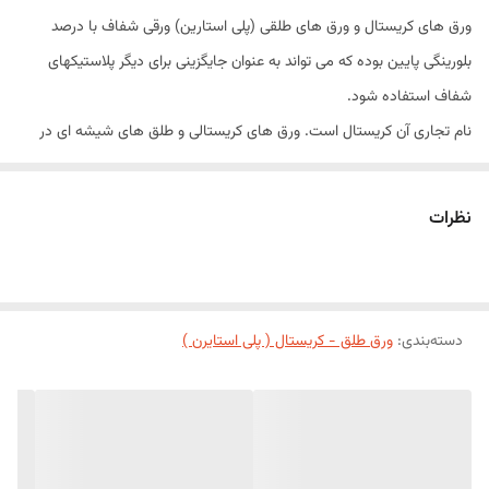
طول
1/80 متر
ورق های کریستال و ورق های طلقی (پلی استارین) ورقی شفاف با درصد
بلورینگی پایین بوده که می تواند به عنوان جایگزینی برای دیگر پلاستیکهای
شفاف استفاده شود.
نام تجاری آن کریستال است. ورق های کریستالی و طلق های شیشه ای در
ساختمان سازی در تزیینات داخلی ساختمان و دکوراسیون در صنایع تزیینی
کاربرد دارد.
نظرات
ورق های شفاف، ورق های مات، ورق های ابری، موج دار و ورق های یخی و
در تنوع رنگ های مختلف آبی، سبز، زرد،قرمز، مشکی، سفید، بنفش و غیره
تولید می شود.
ابعاد :
دسته‌بندی
:
ورق طلق - کریستال ( پلی استایرن )
ضخامت
2-8 mm
ابعاد استاندارد
120*180 cm
رنگ
در رنگ های متنوع و مختلف