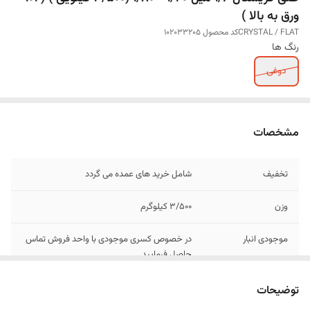
ورق به بالا )
CRYSTAL / FLATکد محصول 102033205
رنگ ها
دوغی
مشخصات
تخفیف
شامل خرید های عمده می گردد
وزن
3/500 کیلوگرم
موجودی انبار
در خصوص کسری موجودی با واحد فروش تماس
حاصل فرمایید
عرض
1/20 متر
توضیحات