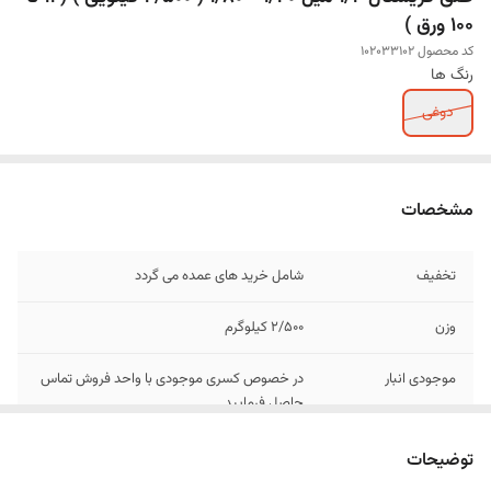
100 ورق )
کد محصول 102033102
رنگ ها
دوغی
مشخصات
تخفیف
شامل خرید های عمده می گردد
وزن
2/500 کیلوگرم
موجودی انبار
در خصوص کسری موجودی با واحد فروش تماس
حاصل فرمایید
عرض
1/20 متر
توضیحات