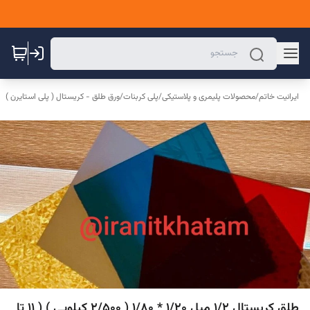
ایرانیت خاتم
/
محصولات پلیمری و پلاستیکی
/
پلی کربنات
/
ورق طلق - کریستال ( پلی استایرن )
طلق کریستال 1/2 میل 1/20 * 1/80 ( 2/500 کیلویی ) ( 11 تا