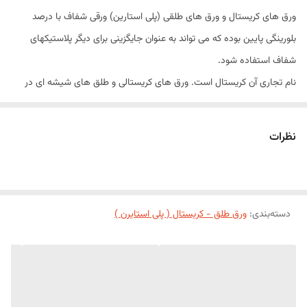
طول
1/80 متر
ورق های کریستال و ورق های طلقی (پلی استارین) ورقی شفاف با درصد
بلورینگی پایین بوده که می تواند به عنوان جایگزینی برای دیگر پلاستیکهای
شفاف استفاده شود.
نام تجاری آن کریستال است. ورق های کریستالی و طلق های شیشه ای در
ساختمان سازی در تزیینات داخلی ساختمان و دکوراسیون در صنایع تزیینی
کاربرد دارد.
نظرات
ورق های شفاف، ورق های مات، ورق های ابری، موج دار و ورق های یخی و
در تنوع رنگ های مختلف آبی، سبز، زرد،قرمز، مشکی، سفید، بنفش و غیره
تولید می شود.
ابعاد :
دسته‌بندی
:
ورق طلق - کریستال ( پلی استایرن )
ضخامت
2-8 mm
ابعاد استاندارد
120*180 cm
رنگ
در رنگ های متنوع و مختلف