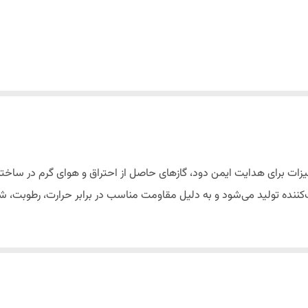
هیزات برای هدایت ایمن دود، گازهای حاصل از احتراق و هوای گرم در سا
کننده تولید می‌شود و به دلیل مقاومت مناسب در برابر حرارت، رطوبت، ش
لوله‌های دودکش سیمانی در قطرهای ۱۰، ۱۵، ۲۰، ۲۵ و ۳۰ سانتی‌متر تولید می‌شوند تا متناسب با ظرفیت ان
گرد این لوله‌ها باعث عبور روان دود، بهبود مکش و کاهش احتمال تجمع 
ب آسان و عملکرد مطمئن برای انتقال دود و گازهای حاصل از احتراق هستید