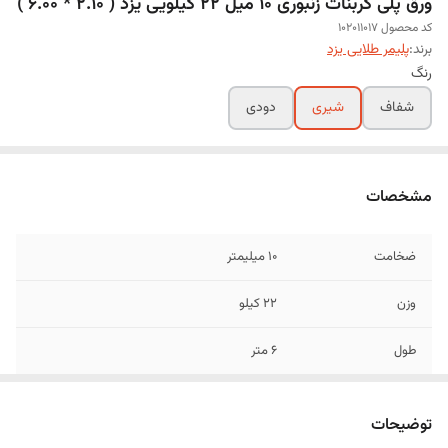
ورق پلی کربنات زنبوری 10 میل 22 کیلویی یزد ( 2.10 * 6.00 )
کد محصول 102011017
برند:
پلیمر طلایی یزد
رنگ
شفاف
شیری
دودی
مشخصات
ضخامت
۱۰ میلیمتر
وزن
22 کیلو
طول
6 متر
عرض
2/10 متر
توضیحات
تخفیف
شامل خرید های عمده می گردد