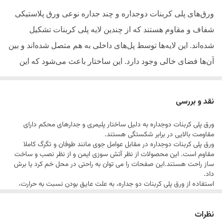
ورق‌های پلی کربنات دوجداره و چند جداره نوعی ورق پلاستیکی
شفاف و مقاوم هستند که از چندین لایه پلی کربنات تشکیل
شده‌اند. این لایه‌ها توسط پل‌های داخلی به هم متصل شده‌اند و بین
آن‌ها فضای خالی وجود دارد. این ساختار باعث می‌شود که این
نوع ورق‌ها خواص عایق حرارتی و صوتی بسیار خوبی داشته
باشند.
نقد و بررسی
مزایای ورق‌های پلی کربنات دوجداره و چند جداره
ورق پلی کربنات دوجداره به دلیل ساختار پلیمری و جدارهای محکم دارای
مقاومت بالایی در برابر شكستگی هستند.
* عایق حرارتی بالا: به دلیل وجود فضای خالی بین لایه‌ها، این
ورق پلی کربنات دوجداره در مقابل عوامل جوی مانند طوفان و تگرگ كاملا
ورق‌ها عایق حرارتی بسیار خوبی هستند و از هدر رفتن انرژی
مقاوم است. این محصولات از نظر آتش سوزی ایمن و از نظر نصب و ساخت
ساز راحت هستند.این صفحات را می توان به راحتی در محل خم كرد یا برش
جلوگیری می‌کنند.
داد.
استفاده از ورق پلی کربنات دو جداره، به علت عایق بودن نسبت به حرارت،
* عایق صوتی: ورق‌های چند جداره به دلیل ساختار سلولی خود،
مصرف سوخت را به طور چشمگیری کاهش می دهد. همچنین این محصول
در مقابل ضربه نیز مقاومت بالایی دارد.
عایق صوتی خوبی هستند و از انتقال صدا به محیط‌های دیگر
نظرات
ورق پلی کربنات دوجداره پلیمر طلایی، نسبت به آتش مقاوم است و آتش را به
جلوگیری می‌کنند.