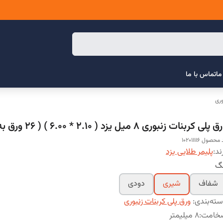
ما
تماس با ما
وری
 پلی کربنات زنبوری 8 میل یزد ( 2.10 * 6.00 ) ( 26 ورق به بالا )
محصول 102011116
ند:
پلیمر طلایی یزد
نگ
شفاف
شیری
دودی
ته‌بندی
:
ورق پلی کربنات زنبوری
خامت
:
8 میلیمتر