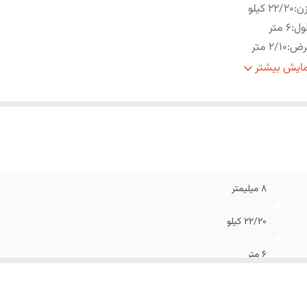
ن
:
22/20 کیلو
ول
:
6 متر
رض
:
2/10 متر
خفیف
:
تخفیف پلکانی شامل همه خرید ها می گردد
ایش بیشتر
جودی انبار
:
در خصوص کسری موجودی با واحد فروش تماس حاصل فرمای
8 میلیمتر
22/20 کیلو
6 متر
2/10 متر