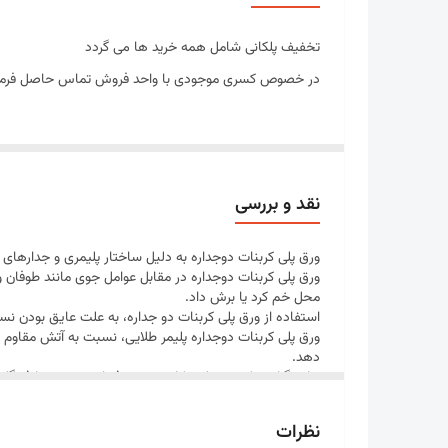
تخفیف
تخفیف پلکانی شامل همه خرید ها می گردد
موجودی انبار
در خصوص کسری موجودی با واحد فروش تماس حاصل فرما
نقد و بررسی
ورق پلی کربنات دوجداره به دلیل ساختار پلیمری و جدارهای
ورق پلی کربنات دوجداره در مقابل عوامل جوی مانند طوفان
محل خم كرد یا برش داد.
استفاده از ورق پلی کربنات دو جداره، به علت عایق بودن
ورق پلی کربنات دوجداره پلیمر طلایی، نسبت به آتش مقاوم ا
دهد.
بنا بر گزارش كشور هلند، كاهش مصرف انرژی در مصارف گلخانه ای توسط ورق پلی ک
جداره محصول، آن را به درزگیرهایی مجهز می كنیم.
نظرات
بنا بر سفارش مشتری، امكان ایجاد یک لایه برای جلوگیری از