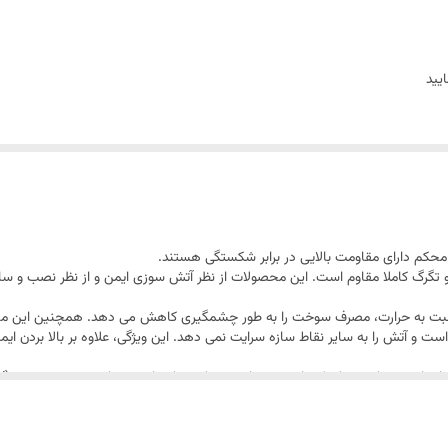
تخفیف پلکانی شامل همه خرید ها می گردد
در خصوص کسری موجودی با واحد فروش تماس حاصل فرمایید
یید
 محکم دارای مقاومت بالایی در برابر شكستگی هستند.
 و تگرگ كاملا مقاوم است. این محصولات از نظر آتش سوزی ایمن و از نظر نصب و 
 نسبت به حرارت، مصرف سوخت را به طور چشمگیری کاهش می دهد. همچنین این محص
ست و آتش را به سایر نقاط سازه سرایت نمی دهد. این ویژگی، علاوه بر بالا بردن ا
ربنات دو جداره، به علت جذب اشعه های مضر خورشیدی (UV)، افزایش قابل توجه محصول را به دنبال خواهد داشت.
ورق پلی كربنات دو جداره با پوششی كواكسترود از جذب كننده های UV در برابر اشعه های مضر فرابنفش محافظ
 تشكیل شبنم روی ورق پلی کربنات دو جداره وجود دارد.