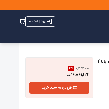
ورود | ثبت‌نام
3
%
17,382,600
16,861,122
افزودن به سبد خرید