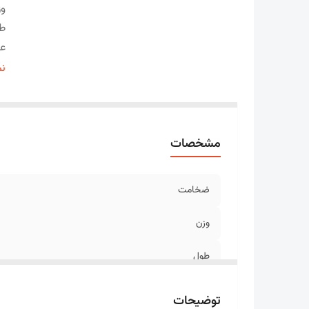
وز
ط
ع
ت
نم
مو
مشخصات
ضخامت
وزن
طول
عرض
توضیحات