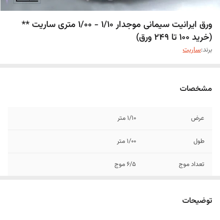
ورق ایرانیت سیمانی موجدار 1/10 - 1/00 متری ساریت **
(خرید 100 تا 249 ورق)
برند:
ساریت
مشخصات
عرض
1/10 متر
طول
1/00 متر
تعداد موج
6/5 موج
توضیحات
صدور فاکتور های فروش اینترنتی بالای 10 میلیون
تومان نیاز به تاییدیه مسئول فروش دارد. لطفا
توضیحات
جهت دریافت تاییدیه با شماره 09104715715