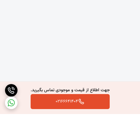
مقاومت بالایی دارد.
مقاومت در برابر رطوبت
یکی از ویژگی‌های مهم این محصول، مقاومت مناسب آن در برابر
رطوبت است. به همین دلیل در مناطق مرطوب، پروژه‌های کشاورزی و
دامداری کاربرد فراوانی دارد.
طول عمر بالا
در صورت نصب صحیح و استفاده از اتصالات استاندارد، ورق سیمانی
موجدار سال‌ها بدون کاهش کیفیت قابل استفاده است و هزینه‌های
تعمیر و نگهداری را کاهش می‌دهد.
جهت اطلاع از قیمت و موجودی تماس بگیرید.
مقاومت در برابر آتش
02166641404
ورق‌های سیمانی موجدار از مصالح غیرقابل اشتعال محسوب
می‌شوند و در برابر حرارت و آتش عملکرد مناسبی دارند. این ویژگی
موجب افزایش ایمنی ساختمان می‌شود.
عدم زنگ‌زدگی