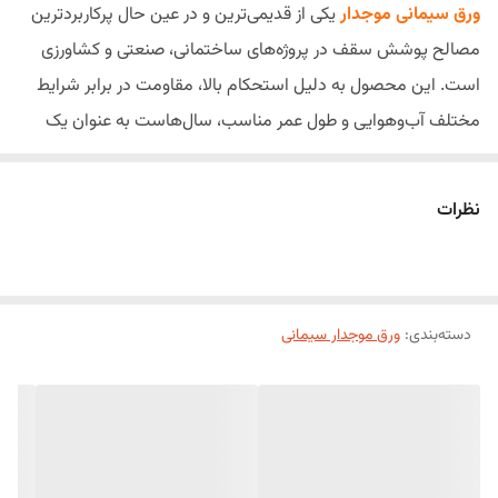
ارتباط برقرار بفرمایید !
ورق سیمانی موجدار
یکی از قدیمی‌ترین و در عین حال پرکاربردترین
مصالح پوشش سقف در پروژه‌های ساختمانی، صنعتی و کشاورزی
ضخامت
6 تا 7 میلیمتر
است. این محصول به دلیل استحکام بالا، مقاومت در برابر شرایط
مختلف آب‌وهوایی و طول عمر مناسب، سال‌هاست به عنوان یک
انتخاب مطمئن برای پوشش سقف سوله‌ها، انبارها، کارگاه‌ها،
دامداری‌ها، مرغداری‌ها، پارکینگ‌ها و ساختمان‌های صنعتی مورد
نظرات
استفاده قرار می‌گیرد.
امروزه ورق‌های سیمانی موجدار با فناوری‌های جدید و بدون استفاده
از آزبست تولید می‌شوند و علاوه بر حفظ مقاومت مکانیکی بالا، از
نظر سلامت و سازگاری با محیط‌زیست نیز عملکرد بهتری دارند. این
دسته‌بندی
:
ورق موجدار سیمانی
صفحات به دلیل ساختار موجدار، آب باران را به‌خوبی هدایت کرده و
در برابر رطوبت، نور خورشید و تغییرات دمایی مقاومت مطلوبی از
خود نشان می‌دهند.
اگر به دنبال پوششی مقاوم، بادوام، مقرون‌به‌صرفه و مناسب برای