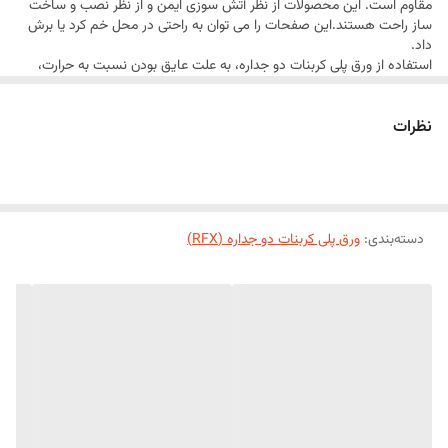
مقاوم است. این محصولات از نظر آتش سوزی ایمن و از نظر نصب و ساخت
ساز راحت هستند.این صفحات را می توان به راحتی در محل خم كرد یا برش
داد.
استفاده از ورق پلی کربنات دو جداره، به علت عایق بودن نسبت به حرارت،
مصرف سوخت را به طور چشمگیری کاهش می دهد. همچنین این محصول
در مقابل ضربه نیز مقاومت بالایی دارد.
نظرات
ورق پلی کربنات دوجداره پلیمر طلایی، نسبت به آتش مقاوم است و آتش را به
سایر نقاط سازه سرایت نمی دهد. این ویژگی، علاوه بر بالا بردن ایمنی سازه،
هزینه تعمیر و خسارت وارد شده را نیز کاهش می دهد.
بنا بر گزارش كشور هلند، كاهش مصرف انرژی در مصارف گلخانه ای توسط
ورق پلی کربنات دو جداره، به علت جذب اشعه های مضر خورشیدی (UV)،
افزایش قابل توجه محصول را به دنبال خواهد داشت.
دسته‌بندی
:
ورق پلی کربنات دو جداره (RFX)
ورق پلی كربنات دو جداره با پوششی كواكسترود از جذب كننده های UV در
برابر اشعه های مضر فرابنفش محافظت شده است. همچنین برای جلوگیری از
ورود احتمالی هر گونه گرد و غبار به ساختار چند جداره محصول، آن را به
درزگیرهایی مجهز می كنیم.
بنا بر سفارش مشتری، امكان ایجاد یک لایه برای جلوگیری از تشكیل شبنم
روی ورق پلی کربنات دو جداره وجود دارد.
ورق پلی کربنات دو جداره در تنوع رنگی بالا با ضخامت های ۴ تا ۱۰ میلیمتر در
شرکت پلیمر طلایی یزد تولید و عرضه می شود.
ورق پلی کربنات دوجداره پلیمر طلایی یزد، در پوشش گلخانه، سقف سوله،
سقف منازل ویلایی و پوشش سقف پل های عابر پیاده کاربرد دارد.
کاربرد ورق پلی کربنات دوجداره