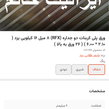
ورق پلی کربنات دو جداره (RFX) 8 میل 16 کیلویی یزد (
2.10 * 6.00 ) ( 26 ورق به بالا )
کد محصول 102011111
برند:
پلیمر طلایی یزد
رنگ
شفاف
شیری
دودی
مشخصات
ضخامت
6 میلیمتر