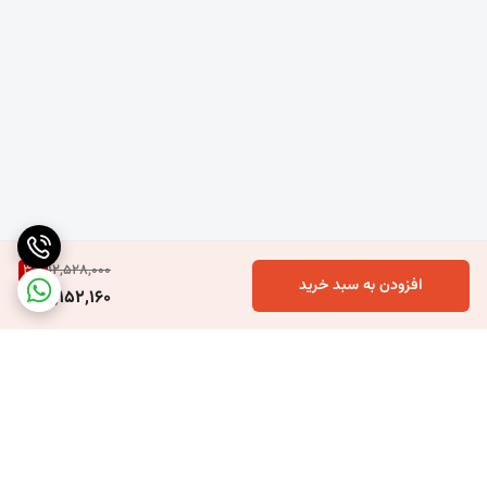
3
%
12,528,000
افزودن به سبد خرید
12,152,160