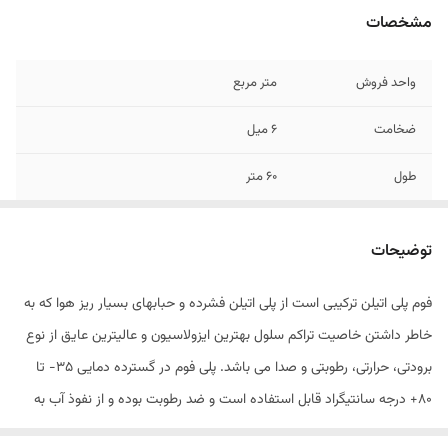
مشخصات
واحد فروش
متر مربع
ضخامت
6 میل
طول
60 متر
عرض
1 متر
توضیحات
تخفیف
شامل خرید های عمده می گردد
فوم پلی اتیلن ترکیبی است از پلی اتیلن فشرده و حبابهای بسیار ریز هوا که ​به
خاطر داشتن خاصیت تراکم سلول بهترین ایزولاسیون و عالیترین عایق از نوع
برودتی، حرارتی، رطوبتی و صدا می باشد. پلی فوم در گسترده دمایی 35- تا
80+ درجه سانتیگراد قابل استفاده ​است و ضد رطوبت بوده و از نفوذ آب به
داخل وسایل بسته بندی شده جلوگیری می کند، در مقابل عوامل مخرب و