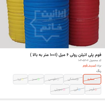
فوم پلی اتیلن رولی 6 میل (1001 متر به بالا )
کد محصول 10405206
برند:
اسپید فوم
رنگ
سفید
مشکی
طوسی
سبز
زرد
قرمز
آبی
صورتی