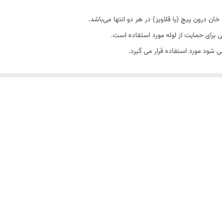
6 میلی متر
پی برای حمایت از لوله مورد استفاده است.
خاطبان گسترده‌تری استفاده شده است برای محکم گرفتن هر نوع لوله/نوار مدور، سپس مورد
ین محصول تولید می شود. که در ابنجا به کرپی 80*40 اشاره می ود.
رق های سیمانی ، ورق های گالوانیزه و فایبرگلاس است که در سایزهای مخصوص ق
نحنای مطابق راس موج ورق
و یک عدد واشر قیری یا مشابه استفاده