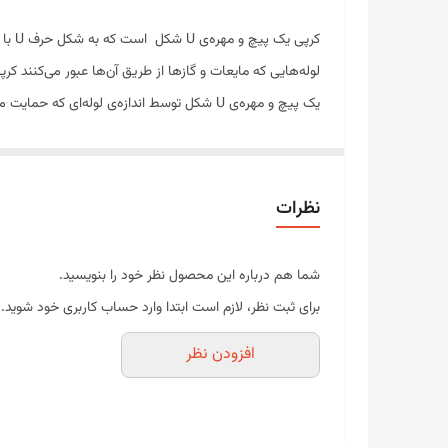
ضخامت
کرپی یک پیچ و مهره‌ی U شکل است که به شکل حرف U با خان درون پیچ (یا قلاویز) در هر دو انتها می‌باشد.
لوله‌هایی که مایعات و گازها از طریق آن‌ها عبور می‌کنند کر
یک پیچ و مهره‌ی U شکل توسط اندازه‌ی لوله‌ای که حمایت می شود مورد استفاده قرار می گیرد.
یک پیچ و مهره‌ی U شکل در حال حاضر توسط م
قرار گیرد.
کرپی قوطی دارای سایز های مختلف نیز می باشد. که در کارخانه های ا
نظرات
انواع پیچ و
کرپی 80*40
مخصوص ایرانیت سیمانی یا همان و
( کرپی ) استفاده می شود.
شما هم درباره این محصول نظر خود را بنویسید.
تیرچه ها با یک عدد مهره 6 گوش
و یک عدد واشر فلزی با ا
برای ثبت نظر، لازم است ابتدا وارد حساب کاربری خود شوید.
می شود.
افزودن نظر