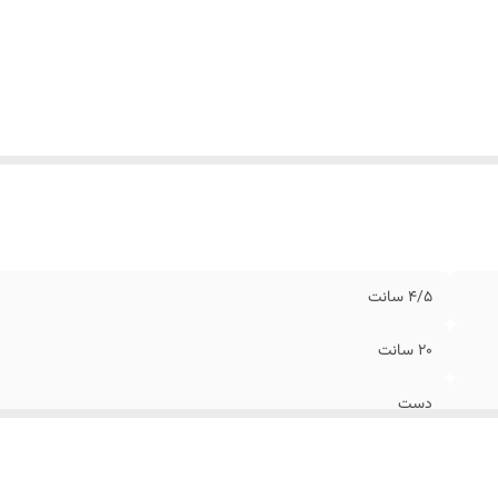
4/5 سانت
20 سانت
دست
واشر قیری + واشر فلزی + مهره