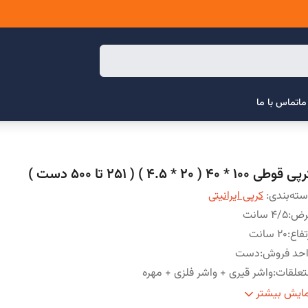
ما
تماس با ما
قوطی 100 * 40 ( 20 * 4.5 ) ( 251 تا 500 دست )
ته‌بندی
:
کرپی ایرانیتی
رض
:
4/5 سانت
تفاع
:
20 سانت
احد فروش
:
دست
علقات
:
واشر قیری + واشر فلزی + مهره
خامت
:
6 میلی متر
ایش بیشتر