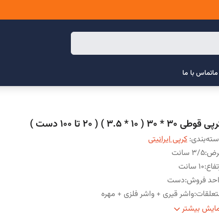
ما
تماس با ما
قوطی 30 * 30 ( 10 * 3.5 ) ( 20 تا 100 دست )
ته‌بندی
:
کرپی ایرانیتی
رض
:
3/5 سانت
تفاع
:
10 سانت
احد فروش
:
دست
علقات
:
واشر قیری + واشر فلزی + مهره
خامت
:
6 میلی متر
ایش بیشتر