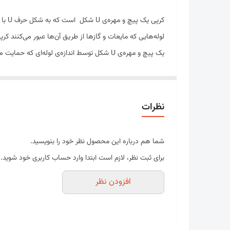
ضخامت
کرپی یک پیچ و مهره‌ی U شکل است که به شکل حرف U با خان درون پیچ (یا قلاویز) در هر دو انتها می‌باشد.
لوله‌هایی که مایعات و گازها از طریق آن‌ها عبور می‌کنند کر
یک پیچ و مهره‌ی U شکل توسط اندازه‌ی لوله‌ای که حمایت می شود مورد استفاده قرار می گیرد.
یک پیچ و مهره‌ی U شکل در حال حاضر توسط م
قرار گیرد.
کرپی قوطی دارای سایز های مختلف نیز می باشد. که در کارخانه های ا
نظرات
انواع پیچ و
کرپی 80*40
مخصوص ایرانیت سیمانی یا همان و
( کرپی ) استفاده می شود.
شما هم درباره این محصول نظر خود را بنویسید.
تیرچه ها با یک عدد مهره 6 گوش
و یک عدد واشر فلزی با ا
برای ثبت نظر، لازم است ابتدا وارد حساب کاربری خود شوید.
می شود.
افزودن نظر