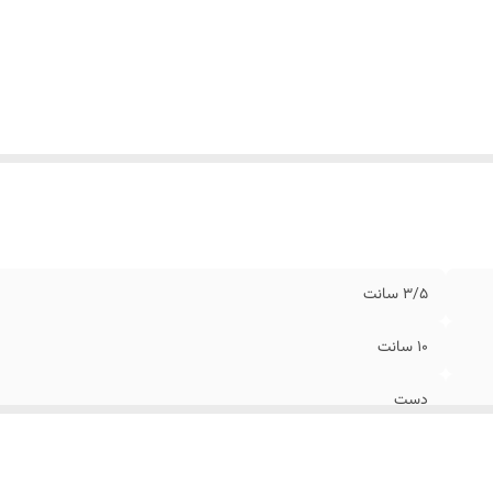
3/5 سانت
10 سانت
دست
واشر قیری + واشر فلزی + مهره