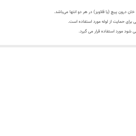
6 میلی متر
پی برای حمایت از لوله مورد استفاده است.
خاطبان گسترده‌تری استفاده شده است برای محکم گرفتن هر نوع لوله/نوار مدور، سپس مورد
ین محصول تولید می شود. که در ابنجا به کرپی 80*40 اشاره می ود.
رق های سیمانی ، ورق های گالوانیزه و فایبرگلاس است که در سایزهای مخصوص ق
نحنای مطابق راس موج ورق
و یک عدد واشر قیری یا مشابه استفاده