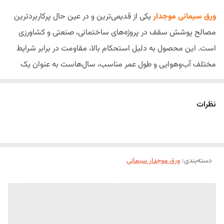
ورق سیمانی موجدار
یکی از قدیمی‌ترین و در عین حال پرکاربردترین
مصالح پوشش سقف در پروژه‌های ساختمانی، صنعتی و کشاورزی
است. این محصول به دلیل استحکام بالا، مقاومت در برابر شرایط
مختلف آب‌وهوایی و طول عمر مناسب، سال‌هاست به عنوان یک
انتخاب مطمئن برای پوشش سقف سوله‌ها، انبارها، کارگاه‌ها،
دامداری‌ها، مرغداری‌ها، پارکینگ‌ها و ساختمان‌های صنعتی مورد
نظرات
استفاده قرار می‌گیرد.
امروزه ورق‌های سیمانی موجدار با فناوری‌های جدید و بدون استفاده
از آزبست تولید می‌شوند و علاوه بر حفظ مقاومت مکانیکی بالا، از
نظر سلامت و سازگاری با محیط‌زیست نیز عملکرد بهتری دارند. این
دسته‌بندی
:
ورق موجدار سیمانی
صفحات به دلیل ساختار موجدار، آب باران را به‌خوبی هدایت کرده و
در برابر رطوبت، نور خورشید و تغییرات دمایی مقاومت مطلوبی از
خود نشان می‌دهند.