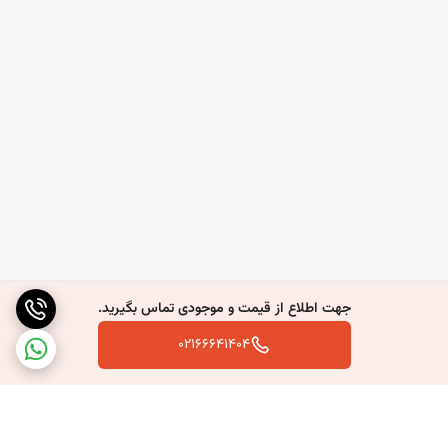
برابر باران، برف، تابش مستقیم خورشید، باد و تغییرات دمایی
مقاومت بالایی دارد.
مقاومت در برابر رطوبت
یکی از ویژگی‌های مهم این محصول، مقاومت مناسب آن در برابر
رطوبت است. به همین دلیل در مناطق مرطوب، پروژه‌های کشاورزی و
دامداری کاربرد فراوانی دارد.
طول عمر بالا
در صورت نصب صحیح و استفاده از اتصالات استاندارد، ورق سیمانی
موجدار سال‌ها بدون کاهش کیفیت قابل استفاده است و هزینه‌های
تعمیر و نگهداری را کاهش می‌دهد.
جهت اطلاع از قیمت و موجودی تماس بگیرید.
مقاومت در برابر آتش
02166641404
ورق‌های سیمانی موجدار از مصالح غیرقابل اشتعال محسوب
می‌شوند و در برابر حرارت و آتش عملکرد مناسبی دارند. این ویژگی
موجب افزایش ایمنی ساختمان می‌شود.