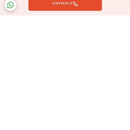
02166641404
برگشت به بالا
ارسال سریع به سراسر کشور
پشتیبانی بعد از خرید