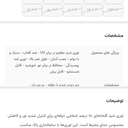
3 * 12
3 * 50
3 * 8
3 * 26
3 *34
مشخصات
ویژگی های محصول
توری شید مقاوم در برابر UV - ضد آفتاب - سبک و
با دوام - نصب آسان - طول عمر بالا - توری ضد
پوسیدگی - محافظ در برابر نور خورشید - قابل
شستشو - قابل برش
مشخصات
دور دوزی شده با حلقه - یو وی دار-
نوع جنس
درجه 1 صادراتی
توضیحات
توری شید گلخانه‌ای ۸۰ درصد انتخابی حرفه‌ای برای کنترل شدید نور و کاهش
محسوس دمای محیط است. این توری‌ها با سایه‌اندازی بالا، مناسب