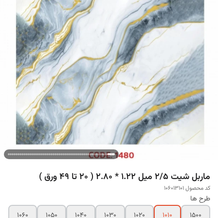
ماربل شیت 2/5 میل 1.22 * 2.80 ( 20 تا 49 ورق )
کد محصول 106013101
طرح ها
1060
1050
1040
1030
1020
1010
1500