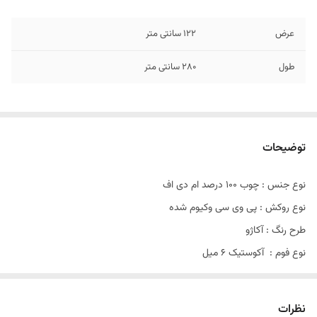
عرض
122 سانتی متر
طول
280 سانتی متر
توضیحات
نوع جنس : چوب 100 درصد ام دی اف
نوع روکش : پی وی سی وکیوم شده
طرح رنگ : آکاژو
نوع فوم : آکوستیک 6 میل
طول پنل : 280 سانتی متر
عرض پنل : 50 سانتی متر
نظرات