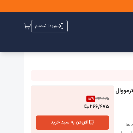
ورود | ثبت‌نام
و ترمووال
15
%
314,925
266,475
افزودن به سبد خرید
ا و بازه ها -