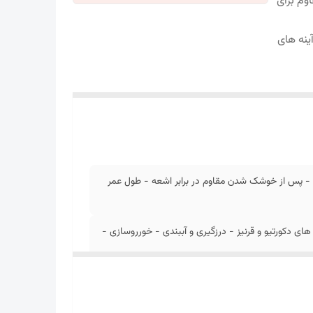
وم برای
ینه های
- درجه / رطوبت ها و بازه ها - پس از خوشک شدن مقاوم در برابر اشعه - طول عمر
ای دکورتیو و قرنیز - درزگیری و آببندی - خورروسازی -