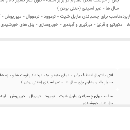
پس از خوشک شدن مقاوم در برابر اشعه - طول عمر بسیار بالا و مقا
سال ها - غیر اسیدی (خنثی بودن )
ربرد
مناسب برای چسباندن ماربل شیت - ترموود - ترمووال - دیورپوش - آ
:
دکورتیو و قرنیز - درزگیری و آببندی - خورروسازی - پنل های خورشیدی
آنتی باکتریال انعطاف پذیر - دمای 80+ و 80
بسیار بالا و مقاوم برای سال ها - غیر اسیدی (خنثی بودن )
مناسب برای چسباندن ماربل شیت - ترموود - ترمووال - دیورپوش - آینه ه
پنل های خورشیدی