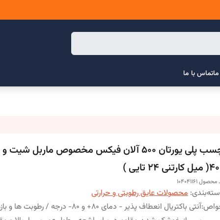
ما
تماس با ما
چسب پلی یورتان 500 آلان فیکس مخصوص ماربل شیت 
ل کارتنی 24 تایی )
محصول 104041161
ته‌بندی
:
محصولات عایق رطوبتی و حرارتی
واص
:
آنتی باکتریال انعطاف پذیر - دمای 80+ و 80- درجه / رطوبت ه