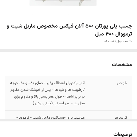
چسب پلی یورتان 500 آلان فیکس مخصوص ماربل شیت و
ترمووال 400 میل
کد محصول 104011061
مشخصات
خواص
آنتی باکتریال انعطاف پذیر - دمای 80+ و 80- درجه
/ رطوبت ها و بازه ها - پس از خوشک شدن مقاوم
در برابر اشعه - طول عمر بسیار بالا و مقاوم برای
سال ها - غیر اسیدی (خنثی بودن )
کاربرد ها
مناسب برای چسباندن ماربل شیت - ترموود -
ترمووال - دیورپوش - آینه های دکورتیو و قرنیز -
درزگیری و آببندی - خورروسازی - پنل های
توضیحات