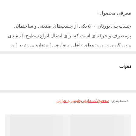
خورشیدی
معرفی محصول:
چسب پلی یورتان ۵۰۰ یکی از چسب‌های صنعتی و ساختمانی
پرمصرف و حرفه‌ای است که برای اتصال انواع سطوح، آب‌بندی
و درزگیری در پروژه‌های داخلی و خارجی استفاده می‌شود. این
چسب بر پایه پلی‌یورتان ساخته شده و پس از خشک شدن،
اتصالی بسیار مقاوم، انعطاف‌پذیر و ضدآب ایجاد می‌کند.
نظرات
چسب پلی یورتان ۵۰۰ به دلیل مقاومت بالای مکانیکی، دوام
طولانی و قابلیت چسبندگی عالی به مصالح مختلف، در صنایع
ساختمان، خودرو، دکوراسیون داخلی و ساخت سازه‌های فلزی و
دسته‌بندی
:
محصولات عایق رطوبتی و حرارتی
چوبی کاربرد فراوان دارد.