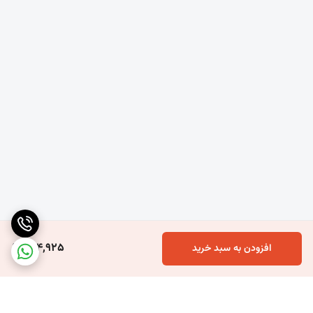
🔧
موارد استفاده:
نصب و اتصال انواع ورق‌های فلزی، سنگ، چوب و شیشه
آب‌بندی درزهای نما، سقف و کف ساختمان
314,925
افزودن به سبد خرید
چسباندن قطعات دکوراتیو، تزئینی و صنعتی