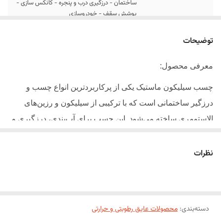
ساختمان - درزگیری درب و پنجره - کانکس سازی -
پوشش سقف - خودروسازی
توضیحات
معرفی محصول:
چسب سیلیکون ماستیک یکی از پرکاربردترین انواع چسب و
درزگیر ساختمانی است که با ترکیبی از سیلیکون و رزین‌های
الاستومری ساخته می‌شود. این چسب برای آب‌بندی، درزگیری و
چسباندن سطوح مختلف مانند شیشه، سنگ، فلز، سرامیک،
کاشی،
PVC
، بتن و آلومینیوم مورد استفاده قرار می‌گیرد.
نظرات
چسب ماستیک بر خلاف چسب آکواریوم، علاوه بر چسبندگی بالا،
قدرت پرکنندگی درزها و ترک‌ها را نیز دارد و پس از خشک شدن،
سطحی نرم، منعطف و مقاوم در برابر شرایط جوی ایجاد می‌کند.
دسته‌بندی
:
محصولات عایق رطوبتی و حرارتی