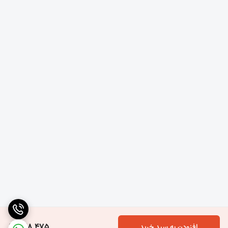
سخت
🔧
موارد استفاده:
درزگیری دور درب‌ها و پنجره‌ها برای جلوگیری از نفوذ هوا و
گردوغبار
آب‌بندی درز بین سنگ، کاشی، سرامیک و شیشه
228,475
افزودن به سبد خرید