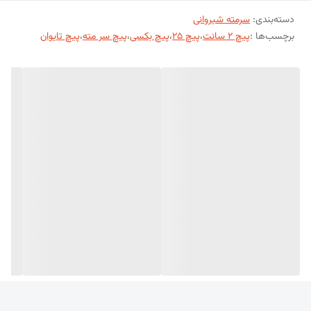
دسته‌بندی
:
سرمته شیروانی
دارای واشر فلزی و لاستیکی برای آب‌بندی کامل
برچسب‌ها :
پیچ 2 سانت
،
پیچ 25
،
پیچ بکسی
،
پیچ سر مته
،
پیچ تایوان
مقاومت بالا در برابر خوردگی و زنگ‌زدگی
قابلیت تحمل وزن و لرزش‌های سازه
مناسب برای استفاده در تمام شرایط آب‌وهوایی
کاربردها:
نصب ورق‌های شیروانی در سقف سوله‌ها
پوشش سقف‌های شیبدار خانگی یا صنعتی