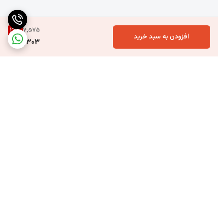
29
%
7,575
افزودن به سبد خرید
5,303
برگشت به بالا