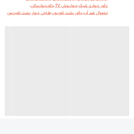
🔹 مزایای ترمووال پلی استایرن
دکور دیواری شیک
،
دیوارپوش TV
،
دکوردیوارسالن
،
ترمووال ضد آب
،
دکور پشت تلوزیون
،
طراحی دیوار پشت تلویزیون
✅ سبکی و آسانی نصب
به دلیل وزن کم پلی‌استایرن، جابه‌جایی، برش و نصب پنل‌ها ساده‌تر است.
✅ مقاومت در برابر رطوبت و ضد آب بودن
ترمووال پلی استایرن در مقابل نفوذ آب مقاوم است، جذب رطوبت کمی دارد و
برای فضاهای مرطوب یا پر از بخار (حمام، آشپزخانه، بالکن) مناسب‌تر از چوب
طبیعی است.
✅ عایق حرارتی و صوتی تا حدی
پلی استایرن سلولی به دلیل ساختار خود، انتقال حرارت و صدا را کم‌تر می‌کند.
✅ تنوع طرح و رنگ زیاد