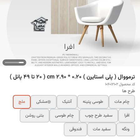
ترمووال ( پلی استایرن ) cm 2.90 * 0.20 ( 20 تا 49 پانل )
کد محصول 106012102
طرح ها
چام مات
طوسی پتینه
آنتیک
مشکی
ملچ
افرا
سفید طرح چوب
چام طوسی
بتنی روشن
ونگه
سفید مات
فندوقی