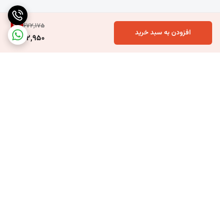
4
%
672,175
افزودن به سبد خرید
---
642,950
🔹 کاربردهای ترمووال پلی استایرن
دیوار پشت تلویزیون (TV Wall)
ورودی منزل، لابی‌ها و فضاهای عمومی تجاری
برگشت به بالا
دیوارهای سرویس بهداشتی و حمام در مدل‌های ضد آب
پشت کابینت آشپزخانه، بین کابینتی
ارسال سریع به سراسر کشور
پشتیبانی بعد از خرید