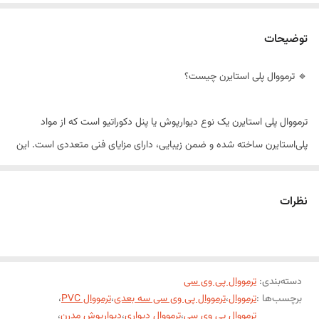
توضیحات
🔹 ترمووال پلی استایرن چیست؟
ترمووال پلی استایرن یک نوع دیوارپوش یا پنل دکوراتیو است که از مواد
پلی‌استایرن ساخته شده و ضمن زیبایی، دارای مزایای فنی متعددی است. این
محصول برای پوشش دیوار و سقف در دکوراسیون داخلی به کار می‌رود و سعی
دارد زیبایی چوب طبیعی یا متریال‌های لاکچری را با ویژگی‌های برتر پلی‌استایرن
نظرات
ترکیب کند.
---
دسته‌بندی
:
ترمووال پی وی سی
برچسب‌ها :
ترمووال
،
ترمووال پی وی سی سه بعدی
،
ترمووال PVC
،
ترمووال پی وی سی
،
ترمووال دیواری
،
دیوارپوش مدرن
،