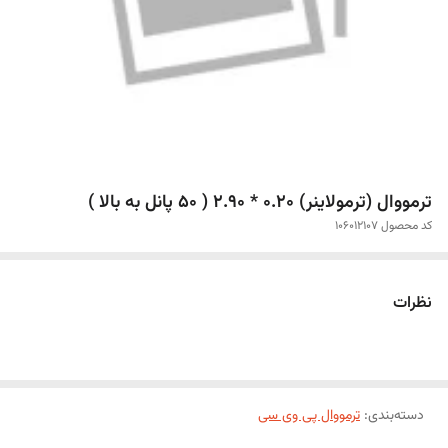
ترمووال (ترمولاینر) 0.20 * 2.90 ( 50 پانل به بالا )
کد محصول 106012107
نظرات
دسته‌بندی
:
ترمووال پی وی سی