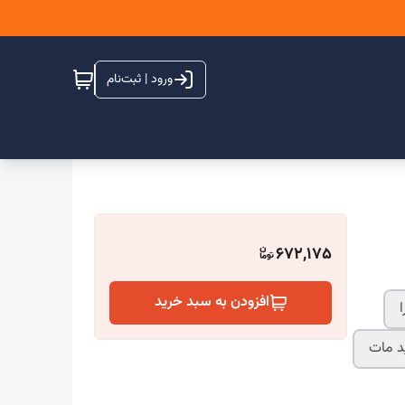
ورود | ثبت‌نام
672,175
افزودن به سبد خرید
ا
 مات