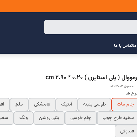
ما
تماس با ما
مووال ( پلی استایرن ) cm 2.90 * 0.20
محصول 106012002
ح ها
چام مات
طوسی پتینه
آنتیک
مشکی
ملچ
افر
سفید طرح چوب
چام طوسی
بتنی روشن
ونگه
سفید
فندوقی