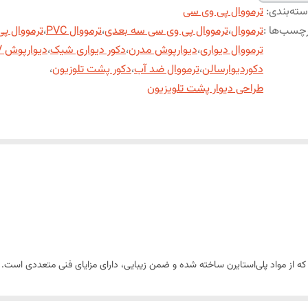
ته‌بندی
:
ترمووال پی وی سی
چسب‌ها :
ترمووال
،
ترمووال پی وی سی سه بعدی
،
ترمووال PVC
،
ترمووال پ
ترمووال دیواری
،
دیوارپوش مدرن
،
دکور دیواری شیک
،
دیوارپوش TV
دکوردیوارسالن
،
ترمووال ضد آب
،
دکور پشت تلوزیون
،
طراحی دیوار پشت تلویزیون
ت که از مواد پلی‌استایرن ساخته شده و ضمن زیبایی، دارای مزایای فنی متعددی ا
های لاکچری را با ویژگی‌های برتر پلی‌استایرن ترکیب کند.