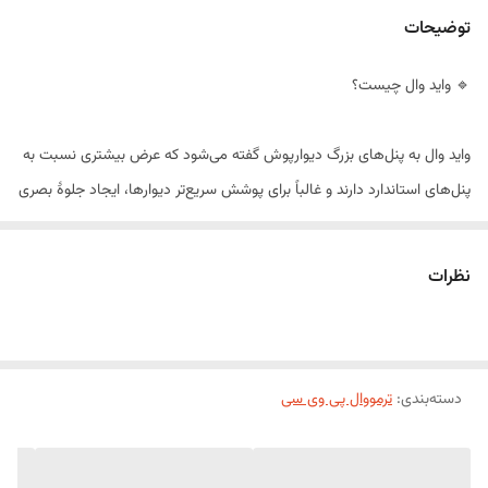
توضیحات
🔹 واید وال چیست؟
واید وال به پنل‌های بزرگ دیوارپوش گفته می‌شود که عرض بیشتری نسبت به
پنل‌های استاندارد دارند و غالباً برای پوشش سریع‌تر دیوارها، ایجاد جلوۀ بصری
بیشتر، کاهش درزها و ترکیب یکپارچه در فضا استفاده می‌شوند. این پنل‌ها
ممکن است از مواد مختلف مثل PVC، MDF، کامپوزیت، فوم، چوب مصنوعی
نظرات
یا طبیعی ساخته شوند.
---
دسته‌بندی
:
ترمووال پی وی سی
🔹 مزایای واید وال