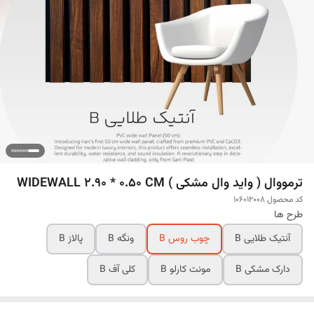
ترمووال ( واید وال مشکی ) WIDEWALL 2.90 * 0.50 CM
کد محصول 106012008
طرح ها
آنتیک طلایی B
چوب روس B
ونگه B
پالاز B
دارک مشکی B
مونت کارلو B
کلی آف B