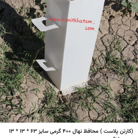
(کارتن پلاست ) محافظ نهال 400 گرمی سایز 63 * 13 * 13