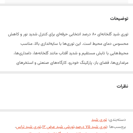
مشخصات
دوردوزی شده با حلقه - یووی دار
توضیحات
نوع جنس
درجه 1 صادراتی
توری شید گلخانه‌ای ۸۰ درصد انتخابی حرفه‌ای برای کنترل شدید نور و کاهش
محسوس دمای محیط است. این توری‌ها با سایه‌اندازی بالا، مناسب
محیط‌هایی با تابش مستقیم و شدید آفتاب مانند گلخانه‌ها، دامداری‌ها،
مرغداری‌ها، فضای باز، پارکینگ خودرو، کارگاه‌های صنعتی و استخرهای
پرورش ماهی هستند.
نظرات
این محصول از پلی‌اتیلن با کیفیت بالا با افزودنی ضد اشعه UV تولید شده و در
برابر پوسیدگی، کشش، باد و باران مقاومت بسیار خوبی دارد. توری‌های ۸۰
درصد در عرض‌های متنوع (مانند ۲، ۳، ۴، ۶ و ۸ متر) عرضه می‌شوند تا با
دسته‌بندی
:
توری شید
نیازهای متفاوت پروژه‌های کوچک تا صنعتی هماهنگ باشند.
برچسب‌ها :
توری شید 75 درصد
،
تورشی شید عرض 12
،
توری شید تراس
،