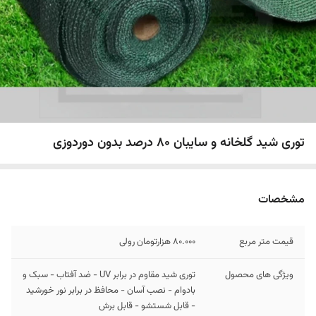
توری شید گلخانه و سایبان 80 درصد بدون دوردوزی
مشخصات
قیمت متر مربع
80.000 هزارتومان رولی
ویژگی های محصول
توری شید مقاوم در برابر UV - ضد آفتاب - سبک و
بادوام - نصب آسان - محافظ در برابر نور خورشید
- قابل شستشو - قابل برش