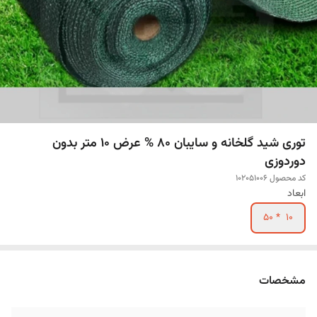
توری شید گلخانه و سایبان 80 % عرض 10 متر بدون
دوردوزی
کد محصول 102051006
ابعاد
10 * 50
مشخصات