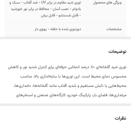
ویژگی های محصول
توری شید مقاوم در برابر UV - ضد آفتاب - سبک و
بادوام - نصب آسان - محافظ در برابر نور خورشید
- قابل شستشو - قابل برش
مشخصات
دوردوزی شده با حلقه - یووی دار
نوع جنس
پلی اتیلن درجه 1
توضیحات
توری شید گلخانه‌ای ۸۰ درصد انتخابی حرفه‌ای برای کنترل شدید نور و کاهش
محسوس دمای محیط است. این توری‌ها با سایه‌اندازی بالا، مناسب
محیط‌هایی با تابش مستقیم و شدید آفتاب مانند گلخانه‌ها، دامداری‌ها،
مرغداری‌ها، فضای باز، پارکینگ خودرو، کارگاه‌های صنعتی و استخرهای
پرورش ماهی هستند.
نظرات
این محصول از پلی‌اتیلن با کیفیت بالا با افزودنی ضد اشعه UV تولید شده و در