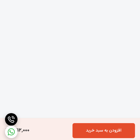
دامداری و مرغداری: کاهش استرس گرمایی دام
پارکینگ خودرو: جلوگیری از داغ شدن خودرو
استخر پرورش ماهی: کاهش تابش مستقیم و رشد جلبک
فضای باز باغ، حیاط، محوطه‌سازی و پشت‌بام
---
این توری‌ها با توجه به درصد سایه‌اندازی بالا، برای مناطقی با تابش آفتاب
1,712,000
افزودن به سبد خرید
شدید بسیار ایده‌آل هستند.