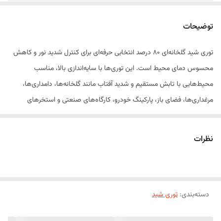
نوع جنس
پلی اتیلن درجه 1
توضیحات
توری شید گلخانه‌ای ۸۰ درصد انتخابی حرفه‌ای برای کنترل شدید نور و کاهش
محسوس دمای محیط است. این توری‌ها با سایه‌اندازی بالا، مناسب
محیط‌هایی با تابش مستقیم و شدید آفتاب مانند گلخانه‌ها، دامداری‌ها،
مرغداری‌ها، فضای باز، پارکینگ خودرو، کارگاه‌های صنعتی و استخرهای
پرورش ماهی هستند.
نظرات
این محصول از پلی‌اتیلن با کیفیت بالا با افزودنی ضد اشعه UV تولید شده و در
برابر پوسیدگی، کشش، باد و باران مقاومت بسیار خوبی دارد. توری‌های ۸۰
درصد در عرض‌های متنوع (مانند ۲، ۳، ۴، ۶ و ۸ متر) عرضه می‌شوند تا با
دسته‌بندی
:
توری شید
نیازهای متفاوت پروژه‌های کوچک تا صنعتی هماهنگ باشند.