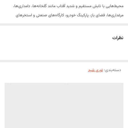
محیط‌هایی با تابش مستقیم و شدید آفتاب مانند گلخانه‌ها، دامداری‌ها،
مرغداری‌ها، فضای باز، پارکینگ خودرو، کارگاه‌های صنعتی و استخرهای
پرورش ماهی هستند.
نظرات
این محصول از پلی‌اتیلن با کیفیت بالا با افزودنی ضد اشعه UV تولید شده و در
برابر پوسیدگی، کشش، باد و باران مقاومت بسیار خوبی دارد. توری‌های ۸۰
درصد در عرض‌های متنوع (مانند ۲، ۳، ۴، ۶ و ۸ متر) عرضه می‌شوند تا با
دسته‌بندی
:
توری شید
نیازهای متفاوت پروژه‌های کوچک تا صنعتی هماهنگ باشند.
مشتریان می‌توانند بسته به نیاز، بین توری دوردوزی‌شده (برای دوام بیشتر و
نصب راحت‌تر) یا توری ساده (بدون دوردوزی) انتخاب کنند.
---