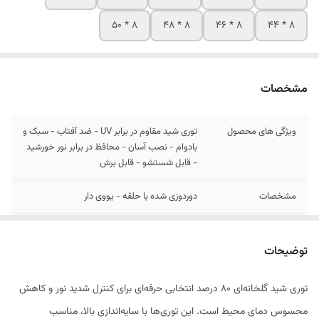
8 * 50
8 * 48
8 * 46
8 * 44
مشخصات
ویژگی های محصول
توری شید مقاوم در برابر UV - ضد آفتاب - سبک و
بادوام - نصب آسان - محافظ در برابر نور خورشید
- قابل شستشو - قابل برش
مشخصات
دوردوزی شده با حلقه - یووی دار
نوع جنس
درجه 1 صادراتی
توضیحات
توری شید گلخانه‌ای ۸۰ درصد انتخابی حرفه‌ای برای کنترل شدید نور و کاهش
محسوس دمای محیط است. این توری‌ها با سایه‌اندازی بالا، مناسب