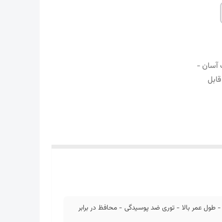
- نصب آسان -
قابل
م - نصب آسان - طول عمر بالا - توری ضد پوسیدگی - محافظ در برابر