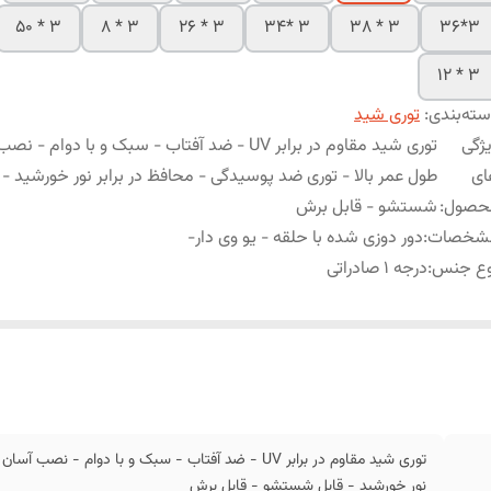
3 * 50
3 * 8
3 * 26
3 *34
3 * 38
3*36
3 * 12
ته‌بندی
:
توری شید
ژگی
توری شید مقاوم در برابر UV - ضد آفتاب - سبک و با دوام 
ای
طول عمر بالا - توری ضد پوسیدگی - محافظ در برابر نور خورشید - 
حصول
:
شستشو - قابل برش
شخصات
:
دور دوزی شده با حلقه - یو وی دار-
وع جنس
:
درجه 1 صادراتی
توری شید مقاوم در برابر UV - ضد آفتاب - سبک و با دوا
نور خورشید - قابل شستشو - قابل برش