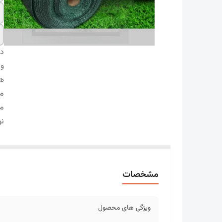
دس
وی
ه
م
م
ن
مشخصات
ویژگی های محصول