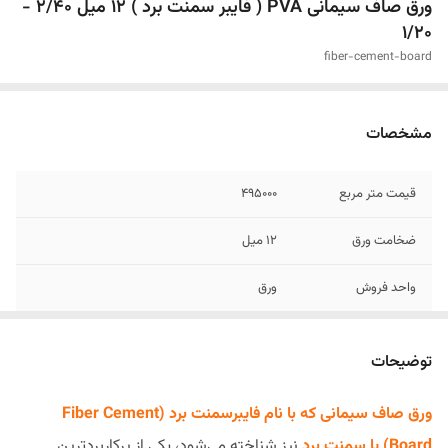
ورق صاف سیمانی PVA ( فایبر سمنت برد ) 12 میل 2/40 -
1/20
fiber-cement-board
مشخصات
قیمت متر مربع
495000
ضخامت ورق
12 میل
واحد فروش
ورق
تحویل
5 روز کاری
توضیحات
سایز
2/40 - 1/20
ورق صاف سیمانی که با نام فایبرسمنت برد (Fiber Cement
Board) یا سمنت برد
نیز شناخته می‌شود، یکی از پرکاربردترین