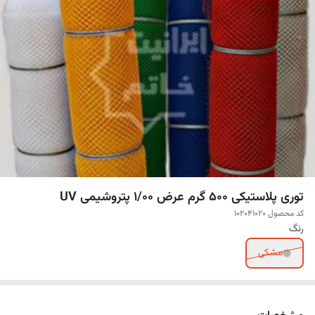
توری پلاستیکی 500 گرم عرض 1/00 پتروشیمی UV
کد محصول 102041020
رنگ
مشکی