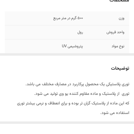
مشخصات
وزن
500 گرم در متر مربع
واحد فروش
رول
نوع مواد
پتروشیمی UV
عرض
1/00
توضیحات
تخفیف
شامل خرید های عمده میگردد
توری پلاستیکی یک محصول پرکاربرد در مصارف مختلف می باشد.
طول
30 متر
توری از پلاستیک و ماده مقاوم کننده یو وی تولید می شود.
که این ماده از پلاستیک گران تر بوده و برای انعطاف و نرمی بیشتر توری
استفاده می شود.
وجود ماده یو وی باعث طول عمر بیشتر در توری می شود. کیفیت توری بالا و
از مقاومت زیادی برخوردار است.