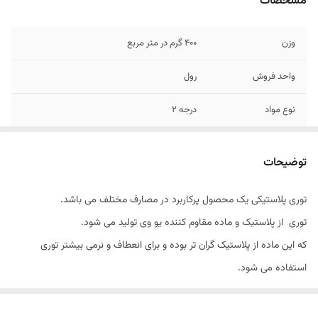
مشخصات
وزن
400 گرم در متر مربع
واحد فروش
رول
نوع مواد
درجه 2
عرض
2/00
توضیحات
تخفیف
شامل خرید های عمده میگردد
توری پلاستیکی یک محصول پرکاربرد در مصارف مختلف می باشد.
طول
30 متر
توری از پلاستیک و ماده مقاوم کننده یو وی تولید می شود.
که این ماده از پلاستیک گران تر بوده و برای انعطاف و نرمی بیشتر توری
استفاده می شود.
وجود ماده یو وی باعث طول عمر بیشتر در توری می شود. کیفیت توری بالا و
از مقاومت زیادی برخوردار است.