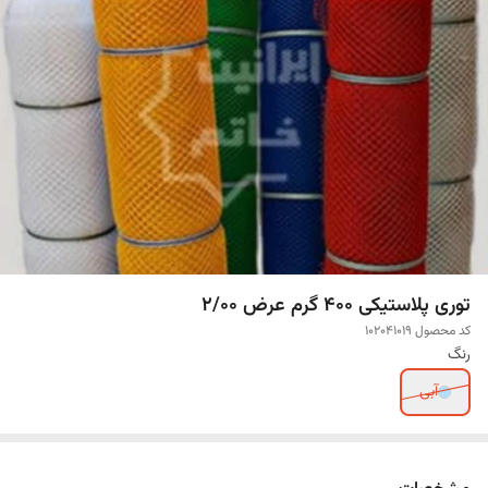
توری پلاستیکی 400 گرم عرض 2/00
کد محصول 102041019
رنگ
آبی