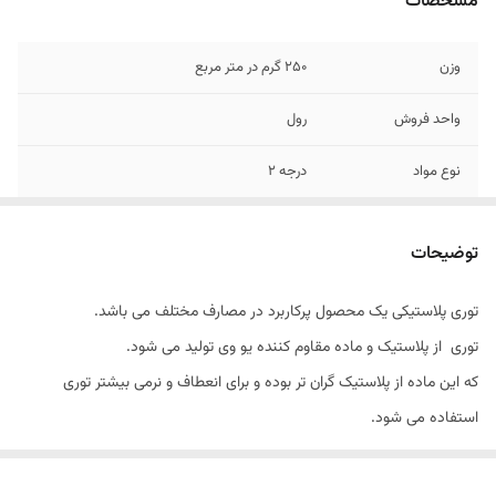
مشخصات
وزن
250 گرم در متر مربع
واحد فروش
رول
نوع مواد
درجه 2
عرض
2/50
توضیحات
تخفیف
شامل خرید های عمده میگردد
توری پلاستیکی یک محصول پرکاربرد در مصارف مختلف می باشد.
طول
30 متر
توری از پلاستیک و ماده مقاوم کننده یو وی تولید می شود.
که این ماده از پلاستیک گران تر بوده و برای انعطاف و نرمی بیشتر توری
استفاده می شود.
وجود ماده یو وی باعث طول عمر بیشتر در توری می شود. کیفیت توری بالا و
از مقاومت زیادی برخوردار است.