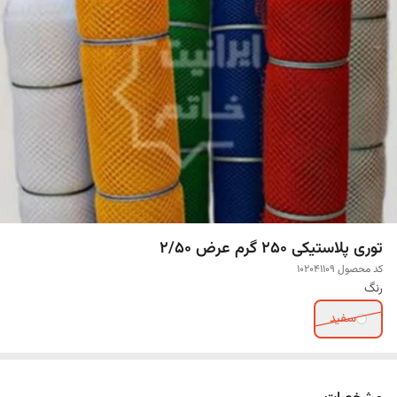
توری پلاستیکی 250 گرم عرض 2/50
کد محصول 102041109
رنگ
سفید