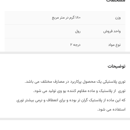
مشخصات
وزن
180 گرم در متر مربع
واحد فروش
رول
نوع مواد
درجه 2
عرض
1/20 متر
توضیحات
تخفیف
شامل خرید های عمده میگردد
توری پلاستیکی یک محصول پرکاربرد در مصارف مختلف می باشد.
طول
30 متر
توری از پلاستیک و ماده مقاوم کننده یو وی تولید می شود.
که این ماده از پلاستیک گران تر بوده و برای انعطاف و نرمی بیشتر توری
استفاده می شود.
وجود ماده یو وی باعث طول عمر بیشتر در توری می شود. کیفیت توری بالا و
از مقاومت زیادی برخوردار است.