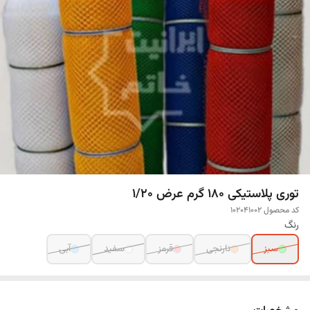
توری پلاستیکی 180 گرم عرض 1/20
کد محصول 102041002
رنگ
سبز
نارنجی
قرمز
سفید
آبی