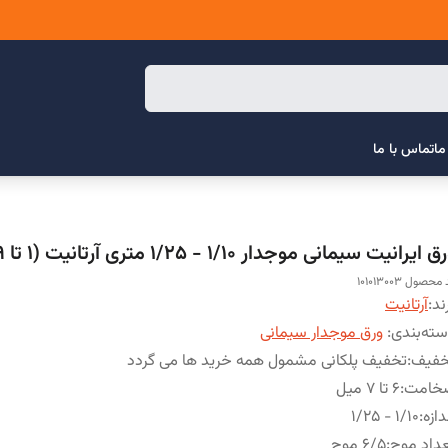
ما
تماس با ما
 ایرانیت سیمانی موجدار 1/10 - 1/25 متری آرتانیت (1 تا 49 ورق )
محصول 101013003
ند:
آرتانیت
ته‌بندی
:
ورق موجدار سیمانی
خفیف
:
تخفیف پلکانی مشمول همه خرید ها می گردد
خامت
:
6 تا 7 میل
دازه
:
1/10 - 1/25
داد موج
:
6/5 موج