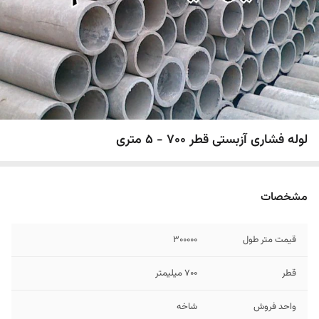
لوله فشاری آزبستی قطر 700 - 5 متری
مشخصات
قیمت متر طول
300000
قطر
700 میلیمتر
واحد فروش
شاخه