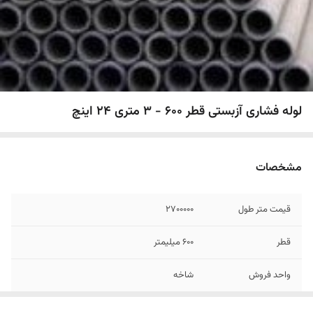
لوله فشاری آزبستی قطر 600 - 3 متری 24 اینچ
مشخصات
قیمت متر طول
2700000
قطر
600 میلیمتر
واحد فروش
شاخه