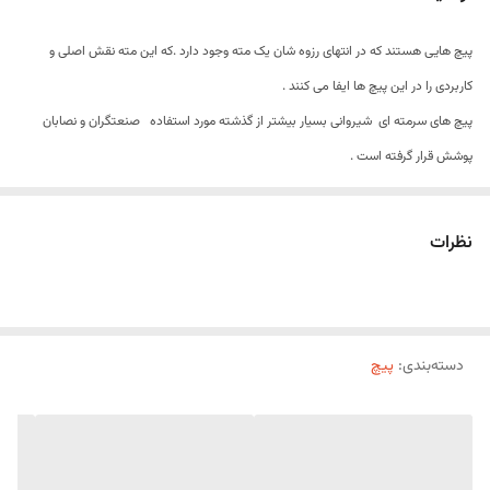
پیچ هایی هستند که در انتهای رزوه شان یک مته وجود دارد .که این مته نقش اصلی
و
کاربردی را در این پیچ ها ایفا می کنند .
پیچ های سرمته ای شیروانی بسیار بیشتر از گذشته مورد استفاده
صنعتگران و نصابان
پوشش قرار گرفته است
.
کاربرد های پیچ سرمته ای شیروانی
برای نصب پوشش سقف سوله، شیروانی، ساندویچ پنل سقفی و دیواری، الاچیق،سردرب
نظرات
و…….. از پیچ های مخصوص سرمته دار استفاده می شود.
پیچ های سرمته دار یکی از پر مصرف ترین انواع پیچ ها می باشد.
پیچ سرمته ای به سبب تعبیه شدن قسمت مته ای که در انتهای بخش رزوه شده ان قرار
دسته‌بندی
:
پیچ
دارد.
در بسته شدن و محکم شدن برروی قطعه یا دیوار یا سطح موردنظر استفاده می شود.
معمولا با توجه به اسم آن در راه اندازی سقف های کاذب و شیروانی کاربرد دارد.