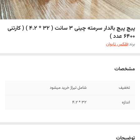
پیچ پیچ بالدار سرمته چینی 3 سانت ( 32 * 4.2 ) ( کارتنی
6400 عدد )
برند:
فلکس تایوان
مشخصات
تخفیف
شامل تیراژ خرید میشود
اندازه
32 * 4.2
توضیحات