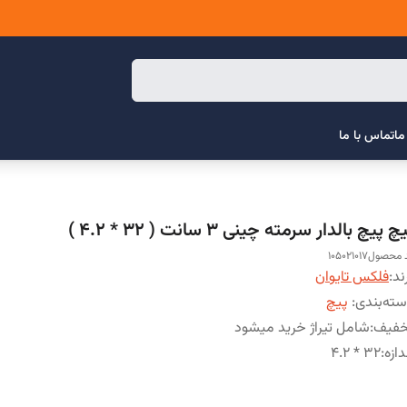
ما
تماس با ما
چ پیچ بالدار سرمته چینی 3 سانت ( 32 * 4.2 )
محصول105021017
ند:
فلکس تایوان
ته‌بندی
:
پیچ
خفیف
:
شامل تیراژ خرید میشود
دازه
:
32 * 4.2